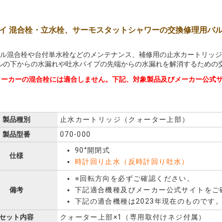
イ 混合栓・立水栓、サーモスタットシャワーの交換修理用バル
ドル混合栓や台付単水栓などのメンテナンス、補修用の止水カートリッ
ルの下からの水漏れや吐水パイプの先端からの水漏れを解消するための
メーカーの混合栓には適合しません。下記、対象製品及びメーカー公式
製品種別
止水カートリッジ（クォーター上部）
製品型番
070-000
90°開閉式
仕様
時計回り止水（反時計回り吐水）
※回転方向を必ずご確認ください。
備考
下記適合機種及びメーカー公式サイトをご
下記の適合機種は2023年現在のものです
セット内容
クォーター上部×1（専用取付けネジ付属）