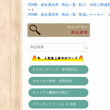
HOME
›
総合案内所
›
商品一覧
›
蛇口・水回り関連
ート...
HOME
›
総合案内所
›
商品一覧
›
取扱いメーカー・
＃スロップシンク・多目的流し
＃センサー水栓・自閉水栓
＃シャワー機能付き蛇口
＃アンティーク・レトロ 水栓