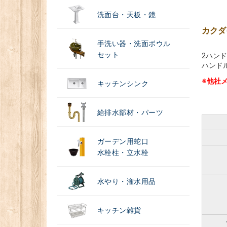
洗面台・天板・鏡
カクダ
手洗い器・洗面ボウル
セット
2ハン
ハンド
※他社
キッチンシンク
給排水部材・パーツ
ガーデン用蛇口
水栓柱・立水栓
水やり・潅水用品
キッチン雑貨