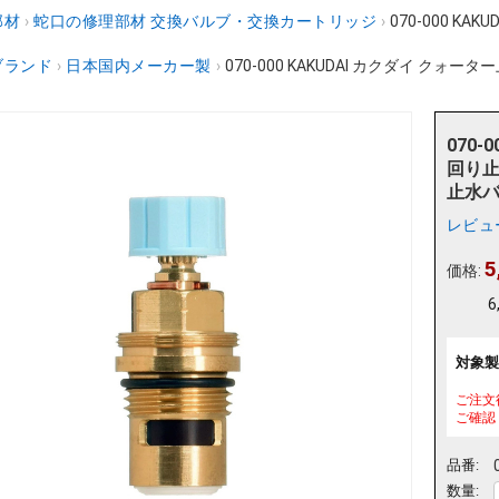
部材
›
蛇口の修理部材 交換バルブ・交換カートリッジ
›
070-000 K
ブランド
›
日本国内メーカー製
›
070-000 KAKUDAI カクダイ クォー
070-
回り止
止水
レビュ
5
価格:
6
対象製
ご注文
ご確認
品番:
数量: