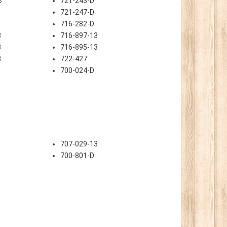
B
721-243-D
721-247-D
716-282-D
3
716-897-13
3
716-895-13
3
722-427
700-024-D
707-029-13
700-801-D