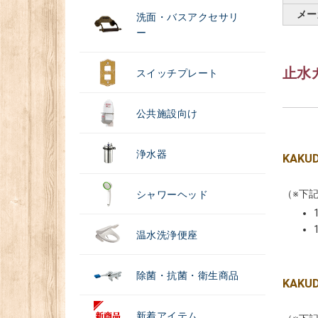
メー
洗面・バスアクセサリ
ー
止水
スイッチプレート
公共施設向け
浄水器
KAK
（※下
シャワーヘッド
温水洗浄便座
除菌・抗菌・衛生商品
KAK
新着アイテム