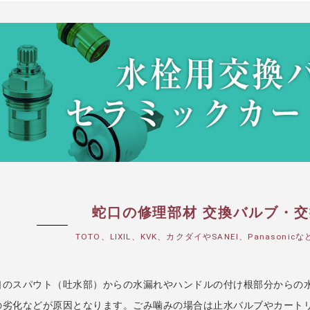
蛇口の修理部材 交換バルブ・
TOTO、LIXIL、KVK、カクダイやSANEI、Panaso
口のスパウト（吐水部）からの水漏れやハンドルの付け根部分からの
の劣化などが原因となります。ごみ噛みの場合は止水バルブやカート