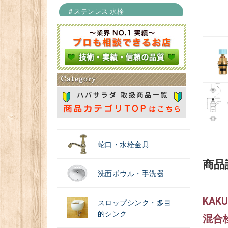
＃ステンレス 水栓
＃浄水器
蛇口・水栓金具
商品
洗面ボウル・手洗器
KA
スロップシンク・多目
的シンク
混合栓