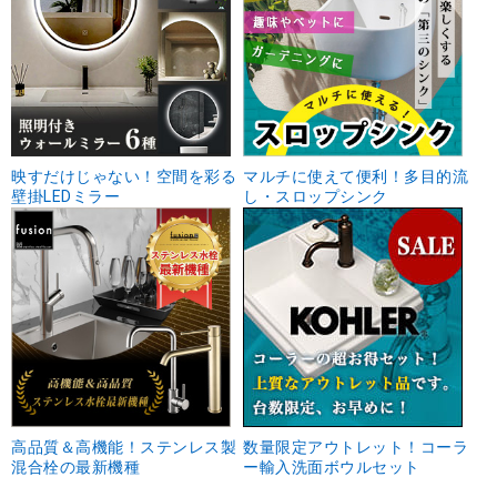
映すだけじゃない！空間を彩る
マルチに使えて便利！多目的流
壁掛LEDミラー
し・スロップシンク
高品質＆高機能！ステンレス製
数量限定アウトレット！コーラ
混合栓の最新機種
ー輸入洗面ボウルセット