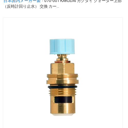
日本国内メーカー製
›
070-001 KAKUDAI カクダイ クォーター上部
（反時計回り止水） 交換 カー...