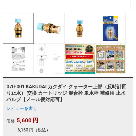
070-001 KAKUDAI カクダイ クォーター上部（反時計回
り止水） 交換 カートリッジ 混合栓 単水栓 補修用 止水
バルブ【メール便対応可】
レビューを書く
5,600
円
価格:
6,160
円
（税込）