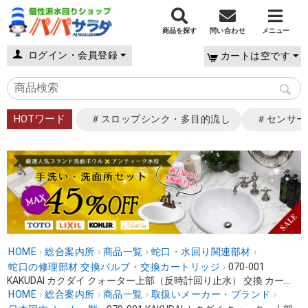
商品を探す
問い合わせ
メニュー
ログイン・会員登録
カートは空です
HOTワード
＃スロップシンク・多目的流し
＃センサー
HOME
›
総合案内所
›
商品一覧
›
蛇口・水回り関連部材
›
蛇口の修理部材 交換バルブ・交換カートリッジ
›
070-001
KAKUDAI カクダイ クォーター上部（反時計回り止水） 交換 カー...
HOME
›
総合案内所
›
商品一覧
›
取扱いメーカー・ブランド
›