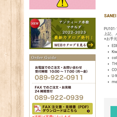
SAN
PU10
上記、
※お手
ED
Kiw
co
TH
CO
U-
mo
※送料は実費になります。