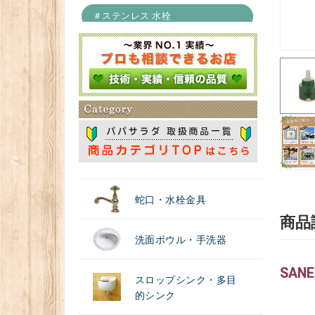
＃ステンレス 水栓
＃浄水器
蛇口・水栓金具
商品
洗面ボウル・手洗器
SAN
スロップシンク・多目
的シンク