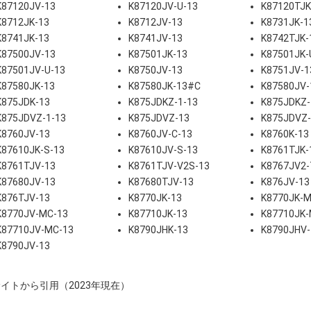
K87120JV-13
K87120JV-U-13
K87120TJK
K8712JK-13
K8712JV-13
K8731JK-1
K8741JK-13
K8741JV-13
K8742TJK-
K87500JV-13
K87501JK-13
K87501JK-
K87501JV-U-13
K8750JV-13
K8751JV-1
K87580JK-13
K87580JK-13#C
K87580JV-
K875JDK-13
K875JDKZ-1-13
K875JDKZ-
K875JDVZ-1-13
K875JDVZ-13
K875JDVZ
K8760JV-13
K8760JV-C-13
K8760K-13
K87610JK-S-13
K87610JV-S-13
K8761TJK-
K8761TJV-13
K8761TJV-V2S-13
K8767JV2-
K87680JV-13
K87680TJV-13
K876JV-13
K876TJV-13
K8770JK-13
K8770JK-M
K8770JV-MC-13
K87710JK-13
K87710JK-
K87710JV-MC-13
K8790JHK-13
K8790JHV-
K8790JV-13
イトから引用（2023年現在）