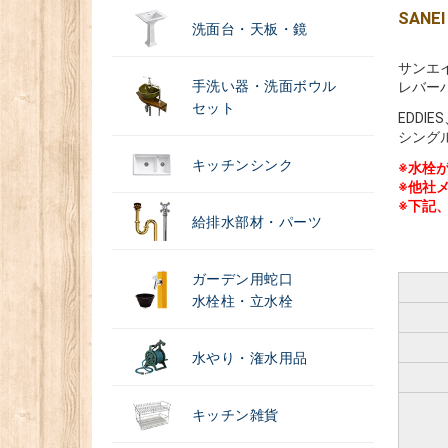
SAN
洗面台・天板・鏡
サンエ
手洗い器・洗面ボウル
レバー
セット
EDDIE
シング
キッチンシンク
※水栓
※他社
※下記
給排水部材・パーツ
ガーデン用蛇口
水栓柱・立水栓
水やり・潅水用品
キッチン雑貨