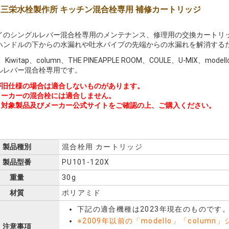
EI 三栄水栓製作所 キッチン混合栓専用 補修カートリッジ
イのシングルレバー混合栓専用のメンテナンス、修理用の交換カートリ
ハンドルの下からの水漏れや吐水パイプの先端からの水漏れを解消する
S、Kiwitap、column、THE PINEAPPLE ROOM、COULE、U-MIX、mode
ルレバー混合栓専用です。
が旧仕様の場合は適合しないものがあります。
メーカーの混合栓には適合しません。
、対象製品及びメーカー公式サイトをご確認の上、ご購入ください。
製品種別
混合栓用 カートリッジ
製品型番
PU101-120X
重量
30g
材質
ポリアミド
下記の適合機種は2023年現在のものです
※2009年以前の「modello」「colu
注意事項