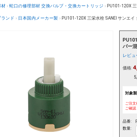
部材
›
蛇口の修理部材 交換バルブ・交換カートリッジ
›
PU101-120
ブランド
›
日本国内メーカー製
›
PU101-120X 三栄水栓 SANEI サンエ
PU10
バー混
レビュ
4
価格:
5
対象製
ご注文
ご確認
品番:
数量: