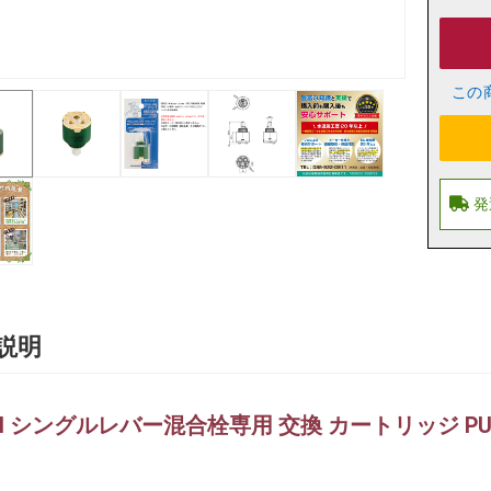
この
説明
EI シングルレバー混合栓専用 交換 カートリッジ PU10