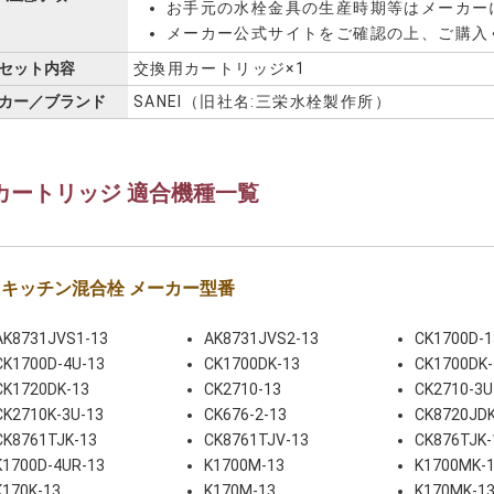
お手元の水栓金具の生産時期等はメーカー
メーカー公式サイトをご確認の上、ご購入く
セット内容
交換用カートリッジ×1
カー／ブランド
‎SANEI（旧社名:三栄水栓製作所）
カートリッジ 適合機種一覧
EI キッチン混合栓 メーカー型番
AK8731JVS1-13
AK8731JVS2-13
CK1700D-1
CK1700D-4U-13
CK1700DK-13
CK1700DK-
CK1720DK-13
CK2710-13
CK2710-3U
CK2710K-3U-13
CK676-2-13
CK8720JDK
CK8761TJK-13
CK8761TJV-13
CK876TJK-
K1700D-4UR-13
K1700M-13
K1700MK-
K170K-13
K170M-13
K170MK-1