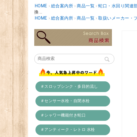
HOME
›
総合案内所
›
商品一覧
›
蛇口・水回り関連
換 ...
HOME
›
総合案内所
›
商品一覧
›
取扱いメーカー・
＃スロップシンク・多目的流し
＃センサー水栓・自閉水栓
＃シャワー機能付き蛇口
＃アンティーク・レトロ 水栓