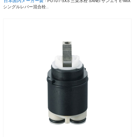
日本国内メーカー製
›
PU101-5XS 三栄水栓 SANEI サンエイ E-MIX
シングルレバー混合栓...