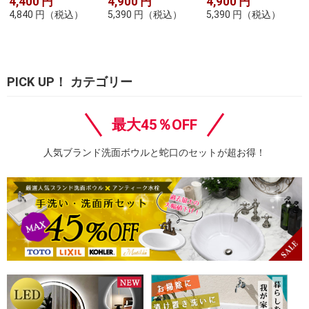
4,400
円
4,900
円
4,900
円
4,840
円
（税込）
5,390
円
（税込）
5,390
円
（税込）
PICK UP！ カテゴリー
最大45％OFF
人気ブランド洗面ボウルと蛇口のセットが超お得！