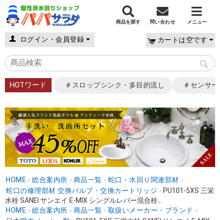
商品を探す
問い合わせ
メニュー
ログイン・会員登録
カートは空です
HOTワード
＃スロップシンク・多目的流し
＃センサー
HOME
›
総合案内所
›
商品一覧
›
蛇口・水回り関連部材
›
蛇口の修理部材 交換バルブ・交換カートリッジ
›
PU101-5XS 三栄
水栓 SANEI サンエイ E-MIX シングルレバー混合栓...
HOME
›
総合案内所
›
商品一覧
›
取扱いメーカー・ブランド
›