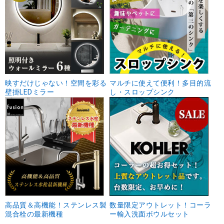
映すだけじゃない！空間を彩る
マルチに使えて便利！多目的流
壁掛LEDミラー
し・スロップシンク
高品質＆高機能！ステンレス製
数量限定アウトレット！コーラ
混合栓の最新機種
ー輸入洗面ボウルセット