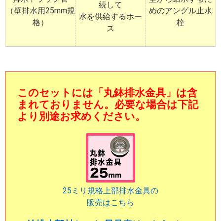
続して
（壁排水用25mm規
めのアングル止水
水を供給するホー
格）
栓
ス
このセットには
「丸鉢排水金具」
は含
まれておりません。必要な場合は下記
より別途お求めください。
25ミリ規格上部排水金具の
販売はこちら