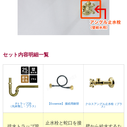
セット内容明細一覧
Pトラップ25
【Essence】 接続用銅管
クロスアングル止水栓（ブラ
（丸鉢無し・ブラス）
ス）
止水栓と蛇口を接
排水トラップ管
壁から給水するた