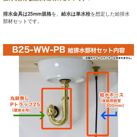
排水金具は25mm規格
を、
給水は単水栓
を想定した給排水
部材セットです。