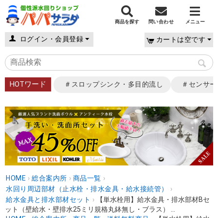
商品を探す
問い合わせ
メニュー
ログイン・会員登録
カートは空です
HOTワード
＃スロップシンク・多目的流し
＃センサー
HOME
›
総合案内所
›
商品一覧
›
水回り周辺部材（止水栓・排水金具・給水接続管）
›
給水金具と排水部材セット
›
【単水栓用】給水金具・排水部材Bセ
ット（壁給水・壁排水25ミリ規格丸鉢無し・ブラス） ...