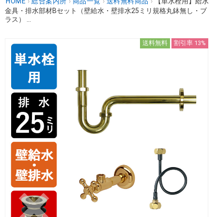
HOME
›
総合案内所
›
商品一覧
›
送料無料商品
›
【単水栓用】給水
金具・排水部材Bセット（壁給水・壁排水25ミリ規格丸鉢無し・ブ
ラス） ...
送料無料
割引率 13%