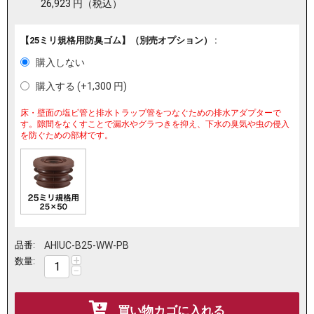
26,923
円
（税込）
【25ミリ規格用防臭ゴム】（別売オプション） :
購入しない
購入する (+
1,300
円
)
床・壁面の塩ビ管と排水トラップ管をつなぐための排水アダプターで
す。隙間をなくすことで漏水やグラつきを抑え、下水の臭気や虫の侵入
を防ぐための部材です。
品番:
AHIUC-B25-WW-PB
+
数量:
−
買い物カゴに入れる