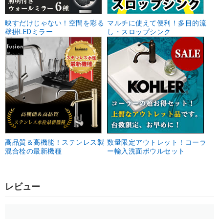
映すだけじゃない！空間を彩る
マルチに使えて便利！多目的流
壁掛LEDミラー
し・スロップシンク
高品質＆高機能！ステンレス製
数量限定アウトレット！コーラ
混合栓の最新機種
ー輸入洗面ボウルセット
レビュー