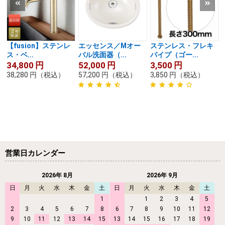
【fusion】ステンレ
エッセンス／Mオー
ステンレス・フレキ
ス・ベ...
バル洗面器（...
パイプ（ゴー...
34,800
円
52,000
円
3,500
円
38,280
円
（税込）
57,200
円
（税込）
3,850
円
（税込）
営業日カレンダー
2026年 8月
2026年 9月
日
月
火
水
木
金
土
日
月
火
水
木
金
土
1
1
2
3
4
5
2
3
4
5
6
7
8
6
7
8
9
10
11
12
9
10
11
12
13
14
15
13
14
15
16
17
18
19