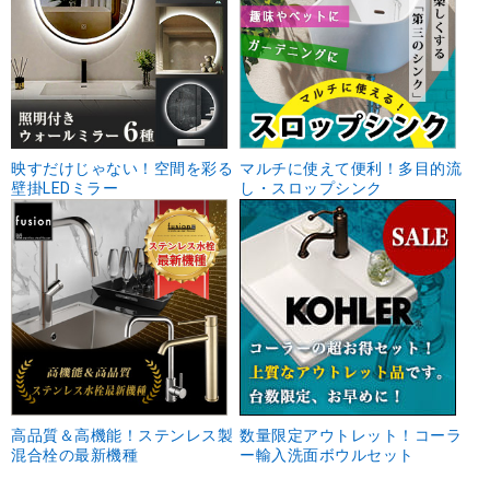
映すだけじゃない！空間を彩る
マルチに使えて便利！多目的流
壁掛LEDミラー
し・スロップシンク
高品質＆高機能！ステンレス製
数量限定アウトレット！コーラ
混合栓の最新機種
ー輸入洗面ボウルセット