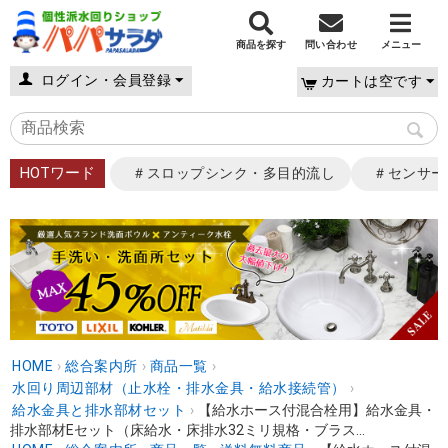
商品を探す
問い合わせ
メニュー
ログイン・会員登録
カートは空です
HOTワード
＃スロップシンク・多目的流し
＃センサー
HOME
›
総合案内所
›
商品一覧
›
水回り周辺部材（止水栓・排水金具・給水接続管）
›
給水金具と排水部材セット
›
【給水ホース付混合栓用】給水金具・
排水部材Eセット（床給水・床排水32ミリ規格・ブラス...