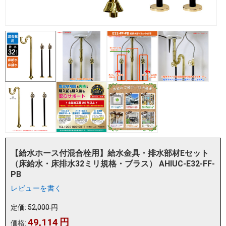
【給水ホース付混合栓用】給水金具・排水部材Eセット
（床給水・床排水32ミリ規格・ブラス） AHIUC-E32-FF-
PB
レビューを書く
定価:
52,000
円
49,114
円
価格: