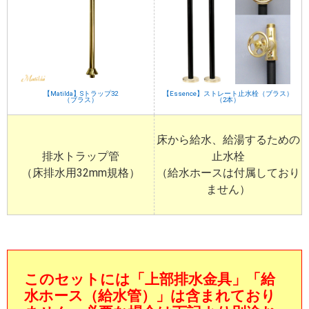
【Matilda】Sトラップ32
【Essence】ストレート止水栓（ブラス）
（ブラス）
（2本）
床から給水、給湯するための
排水トラップ管
止水栓
（床排水用32mm規格）
（給水ホースは付属しており
ません）
このセットには
「上部排水金具」「給
水ホース（給水管）」
は含まれており