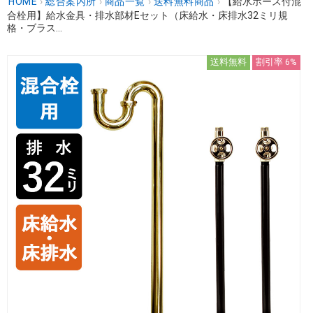
HOME
›
総合案内所
›
商品一覧
›
送料無料商品
›
【給水ホース付混
合栓用】給水金具・排水部材Eセット（床給水・床排水32ミリ規
格・ブラス...
送料無料
割引率 6%