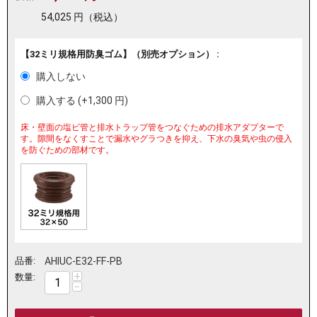
54,025
円
（税込）
【32ミリ規格用防臭ゴム】（別売オプション） :
購入しない
購入する (+
1,300
円
)
床・壁面の塩ビ管と排水トラップ管をつなぐための排水アダプターで
す。隙間をなくすことで漏水やグラつきを抑え、下水の臭気や虫の侵入
を防ぐための部材です。
品番:
AHIUC-E32-FF-PB
+
数量:
−