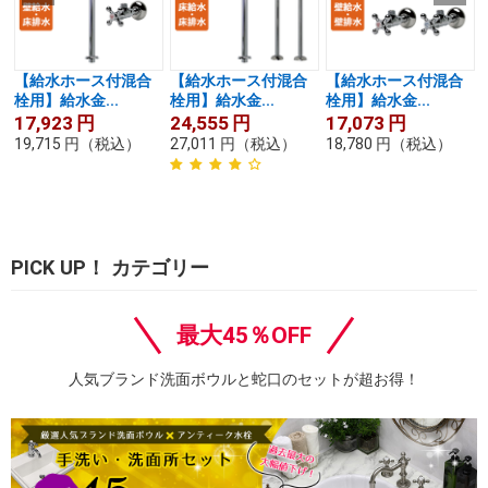
【給水ホース付混合
【給水ホース付混合
【給水ホース付混合
栓用】給水金...
栓用】給水金...
栓用】給水金...
17,923
円
24,555
円
17,073
円
19,715
円
（税込）
27,011
円
（税込）
18,780
円
（税込）
PICK UP！ カテゴリー
最大45％OFF
人気ブランド洗面ボウルと蛇口のセットが超お得！