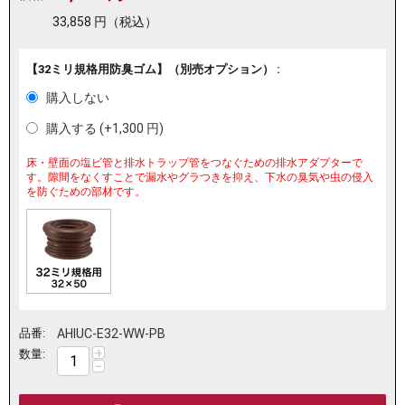
33,858
円
（税込）
【32ミリ規格用防臭ゴム】（別売オプション） :
購入しない
購入する (+
1,300
円
)
床・壁面の塩ビ管と排水トラップ管をつなぐための排水アダプターで
す。隙間をなくすことで漏水やグラつきを抑え、下水の臭気や虫の侵入
を防ぐための部材です。
品番:
AHIUC-E32-WW-PB
+
数量:
−