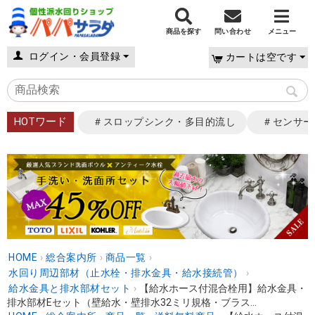
商品を探す
問い合わせ
メニュー
ログイン・会員登録
カートは空です
HOTワード
＃スロップシンク・多目的流し
＃センサー
HOME
›
総合案内所
›
商品一覧
›
水回り周辺部材（止水栓・排水金具・給水接続管）
›
給水金具と排水部材セット
›
【給水ホース付混合栓用】給水金具・
排水部材Eセット（壁給水・壁排水32ミリ規格・ブラス...