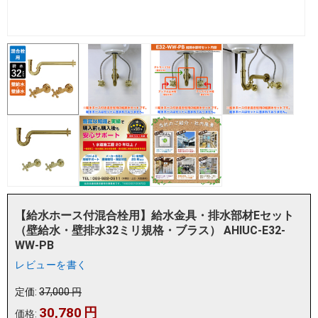
【給水ホース付混合栓用】給水金具・排水部材Eセット
（壁給水・壁排水32ミリ規格・ブラス） AHIUC-E32-
WW-PB
レビューを書く
定価:
37,000
円
30,780
円
価格: