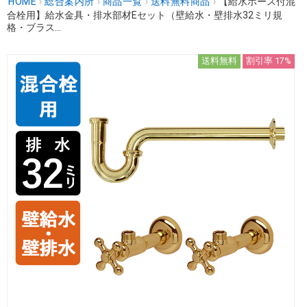
HOME
›
総合案内所
›
商品一覧
›
送料無料商品
›
【給水ホース付混
合栓用】給水金具・排水部材Eセット（壁給水・壁排水32ミリ規
格・ブラス...
送料無料
割引率 17%