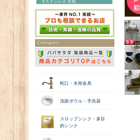
＃ステンレス 水栓
＃浄水器
蛇口・水栓金具
洗面ボウル・手洗器
スロップシンク・多目
的シンク