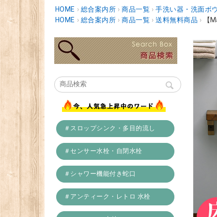
HOME
›
総合案内所
›
商品一覧
›
手洗い器・洗面ボ
HOME
›
総合案内所
›
商品一覧
›
送料無料商品
›
【M
＃スロップシンク・多目的流し
＃センサー水栓・自閉水栓
＃シャワー機能付き蛇口
＃アンティーク・レトロ 水栓