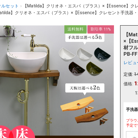
ウルセット
›
【Matilda】クリオネ・エスパ（ブラス）×【Essence】ク
atilda】クリオネ・エスパ（ブラス）×【Essence】クレセント手洗器・天
送料無料
割引率 11%
【Ma
×【E
材フル
PB-FF
レビュ
定価:
1
1
価格:
1
手洗器
ブラウ
予定で