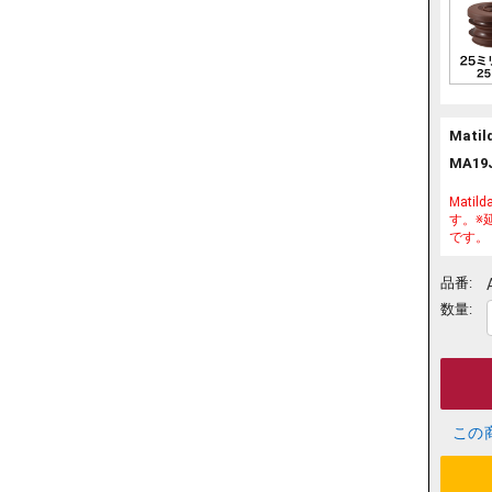
Mat
MA19J
Mat
す。※
です。
品番:
数量:
この