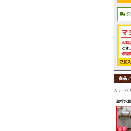
商品 
カラーバ
給排水部