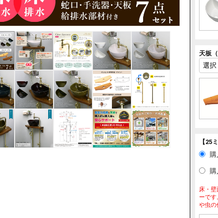
天板（
【25
購
購
床・壁
ーです
や虫の