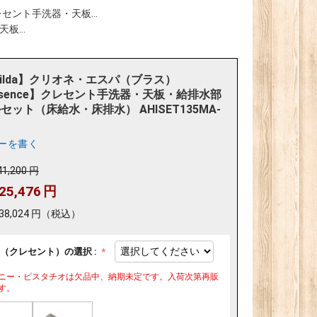
レセント手洗器・天板...
板...
tilda】クリオネ・エスパ（ブラス）
ssence】クレセント手洗器・天板・給排水部
セット（床給水・床排水） AHISET135MA-
ーを書く
41,200
円
25,476
円
38,024
円
（税込）
（クレセント）の選択 :
ニー・ピスタチオは欠品中、納期未定です。入荷次第再販
す。