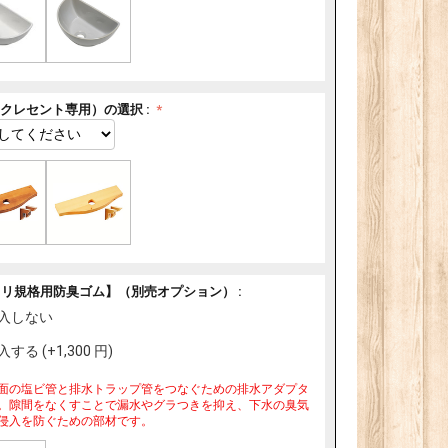
クレセント専用）の選択 :
ミリ規格用防臭ゴム】（別売オプション） :
入しない
入する (+
1,300
円
)
面の塩ビ管と排水トラップ管をつなぐための排水アダプタ
。隙間をなくすことで漏水やグラつきを抑え、下水の臭気
侵入を防ぐための部材です。