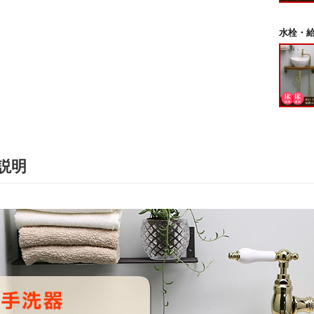
水栓・給
説明