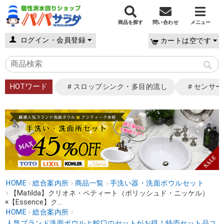
商品を探す
問い合わせ
メニュー
ログイン・会員登録
カートは空です
HOTワード
＃スロップシンク・多目的流し
＃センサー
HOME
›
総合案内所
›
商品一覧
›
手洗い器・洗面ボウルセット
›
【Matilda】クリオネ・ペティート（ポリッシュド・ニッケル）
×【Essence】ク...
HOME
›
総合案内所
›
人気ブランド洗面ボウルと蛇口のセットがお得！特売セット品コ