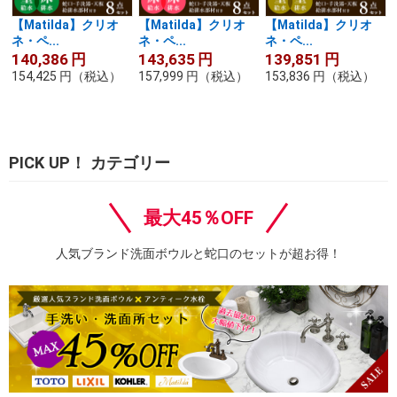
【Matilda】クリオ
【Matilda】クリオ
【Matilda】クリオ
ネ・ペ...
ネ・ペ...
ネ・ペ...
140,386
円
143,635
円
139,851
円
154,425
円
（税込）
157,999
円
（税込）
153,836
円
（税込）
PICK UP！ カテゴリー
最大45％OFF
人気ブランド洗面ボウルと蛇口のセットが超お得！