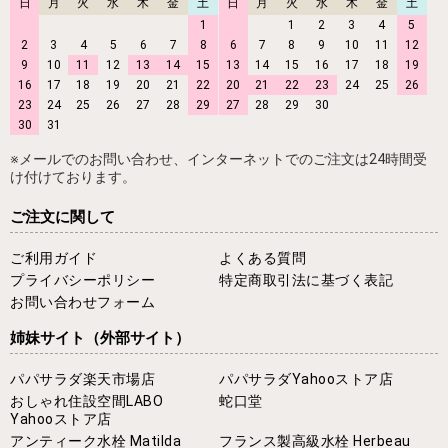
日
月
火
水
木
金
土
日
月
火
水
木
金
土
1
1
2
3
4
5
2
3
4
5
6
7
8
6
7
8
9
10
11
12
9
10
11
12
13
14
15
13
14
15
16
17
18
19
16
17
18
19
20
21
22
20
21
22
23
24
25
26
23
24
25
26
27
28
29
27
28
29
30
30
31
※メールでのお問い合わせ、インターネットでのご注文は24時間受
け付けております。
ご注文に関して
ご利用ガイド
よくある質問
プライバシーポリシー
特定商取引法に基づく表記
お問い合わせフォーム
姉妹サイト
（外部サイト）
パパサラダ楽天市場店
パパサラダYahooストア店
おしゃれ住設空間LABO
蛇口堂
Yahooストア店
アンティーク水栓 Matilda
フランス製高級水栓 Herbeau