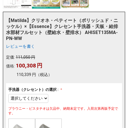
【Matilda】クリオネ・ペティート（ポリッシュド・ニ
ッケル）×【Essence】クレセント手洗器・天板・給排
水部材フルセット（壁給水・壁排水） AHISET135MA-
PN-WW
レビューを書く
定価:
111,050
円
100,308
円
価格:
110,339
円
（税込）
手洗器（クレセント）の選択 :
ブラウニー・ピスタチオは欠品中、納期未定です。入荷次第再販予定で
す。