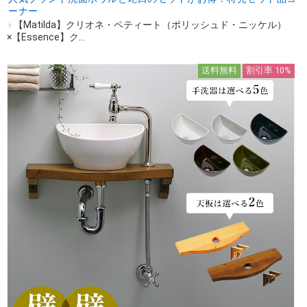
ーナー
›
【Matilda】クリオネ・ペティート（ポリッシュド・ニッケル）
×【Essence】ク...
送料無料
割引率 10%