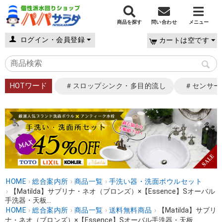
商品を探す
問い合わせ
メニュー
ログイン・会員登録
カートは空です
HOTワード
＃スロップシンク・多目的流し
＃センサー
HOME
›
総合案内所
›
商品一覧
›
手洗い器・洗面ボウルセット
›
【Matilda】サブリナ・ネオ（ブロンズ）×【Essence】Sオーバル
手洗器・天板...
HOME
›
総合案内所
›
商品一覧
›
送料無料商品
›
【Matilda】サブリ
ナ・ネオ（ブロンズ）×【Essence】Sオーバル手洗器・天板...