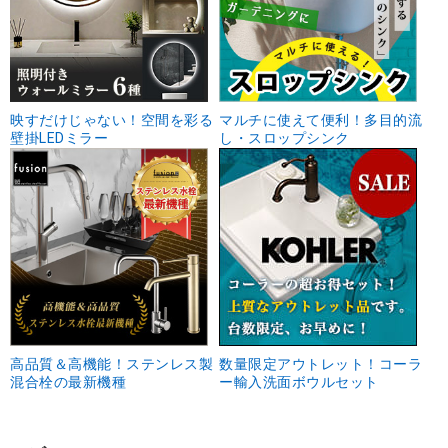
映すだけじゃない！空間を彩る
マルチに使えて便利！多目的流
壁掛LEDミラー
し・スロップシンク
高品質＆高機能！ステンレス製
数量限定アウトレット！コーラ
混合栓の最新機種
ー輸入洗面ボウルセット