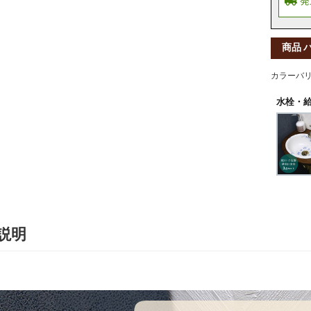
商品 
カラーバ
水栓・給
説明