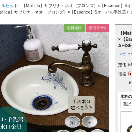
ウルセット
›
【Matilda】サブリナ・ネオ（ブロンズ）×【Essence】Sオ
atilda】サブリナ・ネオ（ブロンズ）×【Essence】Sオーバル手洗器 排水.
送料無料
割引率 9%
【Ma
×【E
AHIS
レビュ
定価:
5
5
価格:
5
水栓の