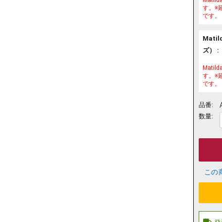
す。※
です。
Mat
ズ） :
Mat
す。※
です。
品番:
数量:
この