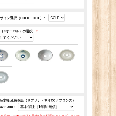
サイン選択（COLD・HOT） :
（Sオーバル）の選択 :
ilda水栓 延長保証（サブリナ・ネオCC／ブロンズ）
C1-ORB :
ilda水栓のメーカー保証を最大6年に延長できるオプションで