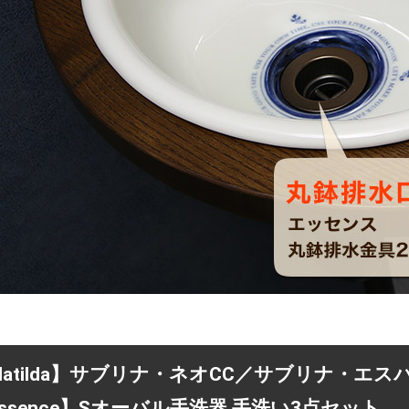
Matilda】サブリナ・ネオCC／サブリナ・エス
ssence】Sオーバル手洗器 手洗い3点セット