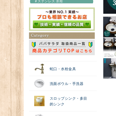
＃ステンレス 水栓
＃浄水器
蛇口・水栓金具
洗面ボウル・手洗器
スロップシンク・多目
的シンク