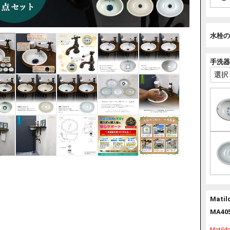
水栓の
手洗器
Mat
MA405
Mat