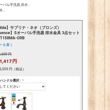
ーバル手洗器 排水...
..
tilda】サブリナ・ネオ（ブロンズ）
ssence】Sオーバル手洗器 排水金具 3点セット
ET158MA-ORB
ーを書く
6,600
円
1,417
円
6,559
円
（税込）
ハンドル選択 :