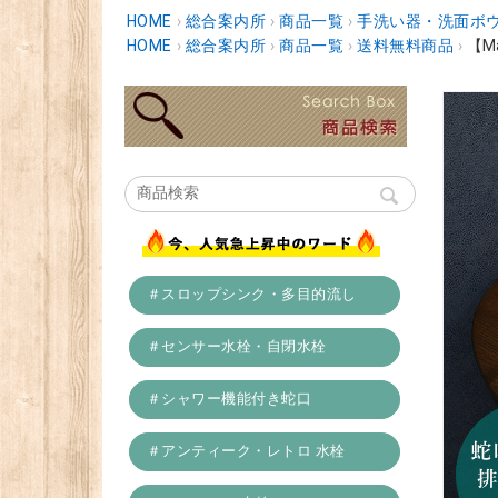
HOME
›
総合案内所
›
商品一覧
›
手洗い器・洗面ボ
HOME
›
総合案内所
›
商品一覧
›
送料無料商品
›
【M
＃スロップシンク・多目的流し
＃センサー水栓・自閉水栓
＃シャワー機能付き蛇口
＃アンティーク・レトロ 水栓