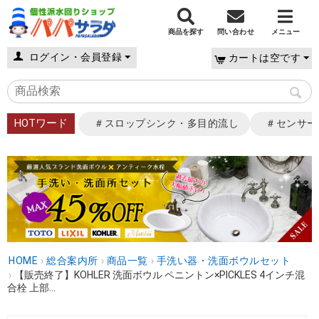
商品を探す
問い合わせ
メニュー
ログイン・会員登録
カートは空です
HOTワード
＃スロップシンク・多目的流し
＃センサー
HOME
›
総合案内所
›
商品一覧
›
手洗い器・洗面ボウルセット
›
【販売終了】KOHLER 洗面ボウル ペニントン×PICKLES 4インチ混
合栓 上部...