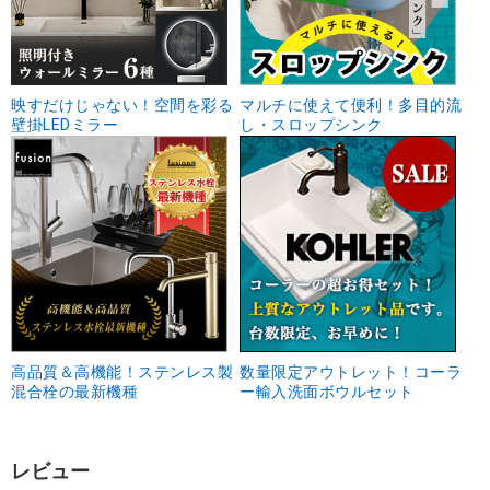
映すだけじゃない！空間を彩る
マルチに使えて便利！多目的流
壁掛LEDミラー
し・スロップシンク
高品質＆高機能！ステンレス製
数量限定アウトレット！コーラ
混合栓の最新機種
ー輸入洗面ボウルセット
レビュー