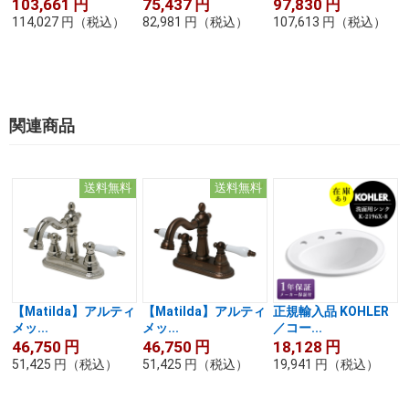
103,661
円
75,437
円
97,830
円
114,027
円
（税込）
82,981
円
（税込）
107,613
円
（税込）
関連商品
送料無料
送料無料
【Matilda】アルティ
【Matilda】アルティ
正規輸入品 KOHLER
メッ...
メッ...
／コー...
46,750
円
46,750
円
18,128
円
51,425
円
（税込）
51,425
円
（税込）
19,941
円
（税込）