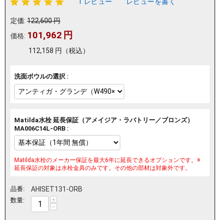
1 レビュー
レビューを書く
定価:
122,600
円
101,962
円
価格:
112,158
円
（税込）
洗面ボウルの選択 :
Matilda水栓 延長保証（アメイジア・ラバトリー／ブロンズ）
MA006C14L-ORB :
Matilda水栓のメーカー保証を最大6年に延長できるオプションです。※
延長保証の対象は水栓金具のみです。その他の部材は対象外です。
品番:
AHISET131-ORB
+
数量:
−