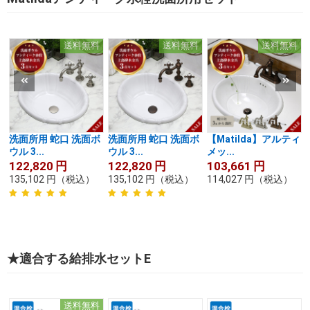
送料無料
送料無料
送料無料
洗面所用 蛇口 洗面ボ
洗面所用 蛇口 洗面ボ
【Matilda】アルティ
ウル 3...
ウル 3...
メッ...
122,820
円
122,820
円
103,661
円
135,102
円
（税込）
135,102
円
（税込）
114,027
円
（税込）
★適合する給排水セットE
送料無料