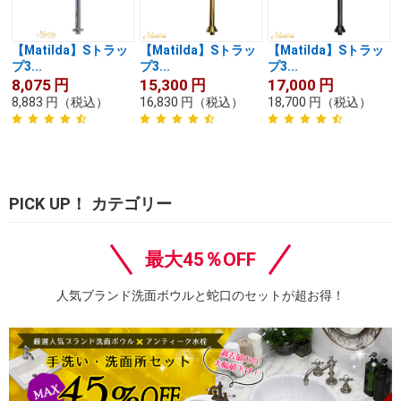
【Matilda】Sトラッ
【Matilda】Sトラッ
【Matilda】Sトラッ
プ3...
プ3...
プ3...
8,075
円
15,300
円
17,000
円
8,883
円
（税込）
16,830
円
（税込）
18,700
円
（税込）
PICK UP！ カテゴリー
最大45％OFF
人気ブランド洗面ボウルと蛇口のセットが超お得！