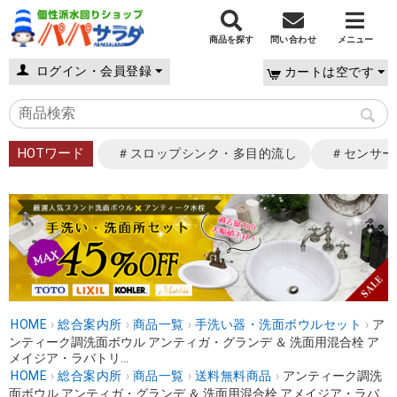
商品を探す
問い合わせ
メニュー
ログイン・会員登録
カートは空です
HOTワード
＃スロップシンク・多目的流し
＃センサー
HOME
›
総合案内所
›
商品一覧
›
手洗い器・洗面ボウルセット
›
ア
ンティーク調洗面ボウル アンティガ・グランデ ＆ 洗面用混合栓 ア
メイジア・ラバトリ...
HOME
›
総合案内所
›
商品一覧
›
送料無料商品
›
アンティーク調洗
面ボウル アンティガ・グランデ ＆ 洗面用混合栓 アメイジア・ラバ