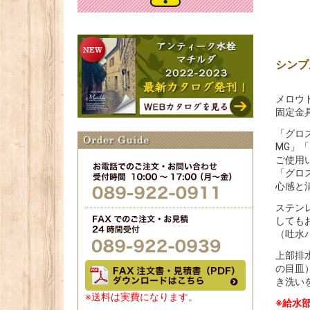
シンプ
メロウ
固定金
「グロ
MG」
ご使用
「グロ
心感と
ステン
しても
（吐水
上部排
の目皿
き洗い
※送料は実費になります。
※給水