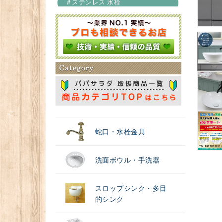
＃ステンレス 水栓
＃浄水器
蛇口・水栓金具
洗面ボウル・手洗器
スロップシンク・多目
的シンク