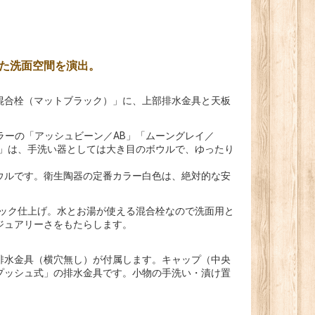
た洗面空間を演出。
混合栓（マットブラック）」に、上部排水金具と天板
ラーの「アッシュビーン／AB」「ムーングレイ／
AL」は、手洗い器としては大き目のボウルで、ゆったり
ウルです。衛生陶器の定番カラー白色は、絶対的な安
ブラック仕上げ。水とお湯が使える混合栓なので洗面用と
ジュアリーさをもたらします。
排水金具（横穴無し）が付属します。キャップ（中央
プッシュ式」の排水金具です。小物の手洗い・漬け置