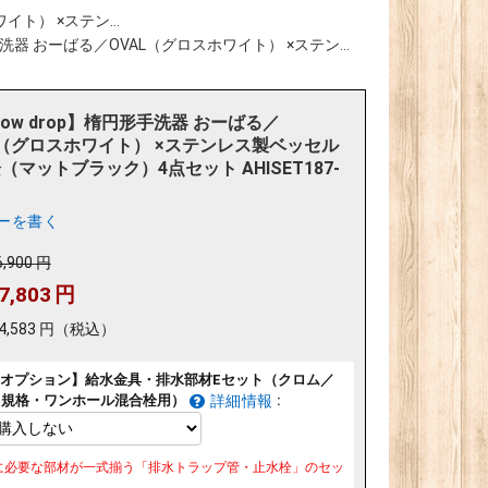
イト） ×ステン...
形手洗器 おーばる／OVAL（グロスホワイト） ×ステン...
llow drop】楕円形手洗器 おーばる／
L（グロスホワイト） ×ステンレス製ベッセル
（マットブラック）4点セット AHISET187-
ーを書く
6,900
円
7,803
円
4,583
円
（税込）
オプション】給水金具・排水部材Eセット（クロム／
リ規格・ワンホール混合栓用）
:
詳細情報
に必要な部材が一式揃う「排水トラップ管・止水栓」のセッ
。