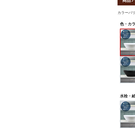
商品 
カラーバ
色・カラ
水栓・給