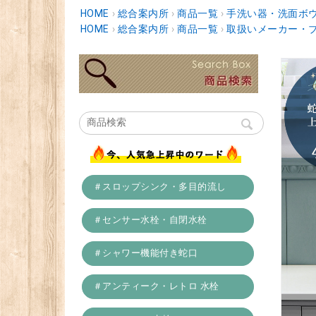
HOME
›
総合案内所
›
商品一覧
›
手洗い器・洗面ボ
HOME
›
総合案内所
›
商品一覧
›
取扱いメーカー・
＃スロップシンク・多目的流し
＃センサー水栓・自閉水栓
＃シャワー機能付き蛇口
＃アンティーク・レトロ 水栓