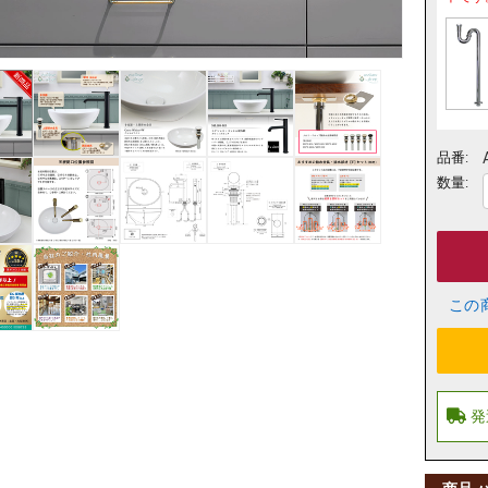
品番:
数量:
この