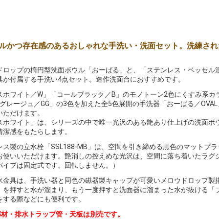
ルかつ存在感のあるおしゃれな手洗い・洗面セット。洗練され
ドロップの楕円型洗面ボウル「おーばる」と、「ステンレス・ベッセル
具が付属する手洗い4点セット。造作洗面台におすすめです。
スホワイト／W」「コールブラック／B」のモノトーン2色にくすみ系カ
「グレージュ／GG」の3色を加えた全5色展開の手洗器「おーばる／OV
いただけます。
スホワイト」は、シリーズの中で唯一光沢のある艶あり仕上げの洗面ボ
清潔感をもたらします。
レス製の立水栓「SSL188-MB」は、空間を引き締める黒色のマット
お使いいただけます。艶消しの控えめな光沢は、空間に落ち着いたラグ
パイプは固定式です。回転しません。）
水金具は、手洗い器と同色の磁器製キャップが可愛いメロウドロップ製
）を押すと水が溜まり、もう一度押すと洗面器に溜まった水が抜ける「
をする際などにも便利です。
部材・排水トラップ管・天板は別売です。