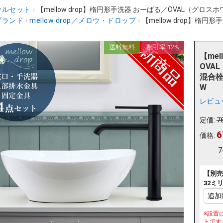
ウルセット
›
【mellow drop】楕円形手洗器 おーばる／OVAL（グロスホワ
ブランド
›
mellow drop／メロウ・ドロップ
›
【mellow drop】楕円
送料無料
割引率 12%
【me
OVA
混合栓
W
レビュ
定価:
7
6
価格:
7
【別売
32ミ
※設置
トです