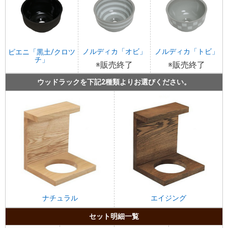
ノルディカ「オビ」
ノルディカ「トビ」
ピエニ「黒土/クロツ
チ」
※販売終了
※販売終了
ウッドラックを下記2種類よりお選びください。
ナチュラル
エイジング
セット明細一覧