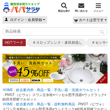
商品を探す
問い合わせ
メニュー
ログイン・会員登録
カートは空です
HOTワード
＃スロップシンク・多目的流し
＃センサー
HOME
›
総合案内所
›
商品一覧
›
手洗い器・洗面ボウルセット
›
PIVOT（ピヴォ）スワン立水栓×ベッセル型手洗器×ウッドラック×
給排水部材フルセット...
HOME
›
総合案内所
›
商品一覧
›
送料無料商品
›
PIVOT（ピヴォ）
スワン立水栓×ベッセル型手洗器×ウッドラック×給排水部材フルセッ