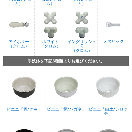
ム）
ム）
ム）
メタリック
アイボリー
ホワイト
イングリッシュ
（クロム）
（クロム）
C
（クロム）
手洗鉢を下記6種類よりお選びください。
ピエニ「鋼/ハガネ」
ピエニ「白土/シロツ
ピエニ「雲/クモ」
チ」