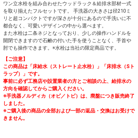
ワン立水栓を組み合わせたウッドラック＆給排水部材一式
を取り揃えたフルセットです。 手洗器の大きさは径210ミ
リと超コンパクトですが深さが十分にあるので手洗いに不
都合なく、可愛いデザインの中から選べます。
また水栓は二条ネジとなっており、少しの操作ハンドルを
開閉できますので石鹸の付いた手を使うことなく、手首や
肘でも操作できます。※水栓は当社の限定商品です。
【ご注意】
この商品は「床給水（ストレート止水栓）」「床排水（Sト
ラップ）」です。
事前に必ず工務店や設置業者の方とご相談の上、給排水の
方向を確認してからご購入ください。
※手洗器ノルディカ（オビ／トビ）は、廃盤につき販売終了
しました。
※ご購入後の商品の全部および一部の返品・交換はお受けで
きません。