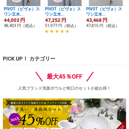
PIVOT（ピヴォ）ス
PIVOT（ピヴォ）ス
PIVOT（ピヴォ）ス
ワン立水...
ワン立水...
ワン立水...
44,003
円
47,252
円
43,468
円
48,403
円
（税込）
51,977
円
（税込）
47,815
円
（税込）
PICK UP！ カテゴリー
最大45％OFF
人気ブランド洗面ボウルと蛇口のセットが超お得！