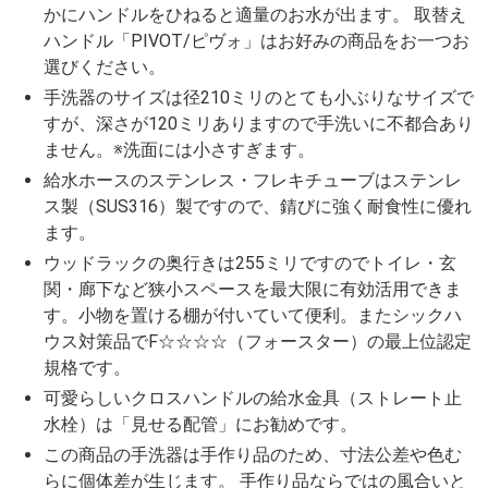
かにハンドルをひねると適量のお水が出ます。 取替え
ハンドル「PIVOT/ピヴォ」はお好みの商品をお一つお
選びください。
手洗器のサイズは径210ミリのとても小ぶりなサイズで
すが、深さが120ミリありますので手洗いに不都合あり
ません。※洗面には小さすぎます。
給水ホースのステンレス・フレキチューブはステンレ
ス製（SUS316）製ですので、錆びに強く耐食性に優れ
ます。
ウッドラックの奥行きは255ミリですのでトイレ・玄
関・廊下など狭小スペースを最大限に有効活用できま
す。小物を置ける棚が付いていて便利。またシックハ
ウス対策品でF☆☆☆☆（フォースター）の最上位認定
規格です。
可愛らしいクロスハンドルの給水金具（ストレート止
水栓）は「見せる配管」にお勧めです。
この商品の手洗器は手作り品のため、寸法公差や色む
らに個体差が生じます。 手作り品ならではの風合いと