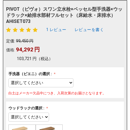
PIVOT（ピヴォ）スワン立水栓×ベッセル型手洗器×ウッ
ドラック×給排水部材フルセット（床給水・床排水）
AHISET073
1 レビュー
レビューを書く
定価:
99,450
円
94,292
円
価格:
103,721
円
（税込）
手洗器（ピエニ）の選択 :
白土はメーカー欠品中につき、入荷次第のお届けとなります。
ウッドラックの選択 :