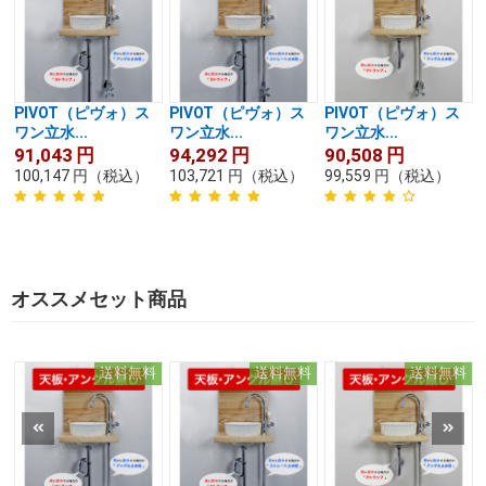
PIVOT（ピヴォ）ス
PIVOT（ピヴォ）ス
PIVOT（ピヴォ）ス
ワン立水...
ワン立水...
ワン立水...
91,043
円
94,292
円
90,508
円
100,147
円
（税込）
103,721
円
（税込）
99,559
円
（税込）
オススメセット商品
送料無料
送料無料
送料無料