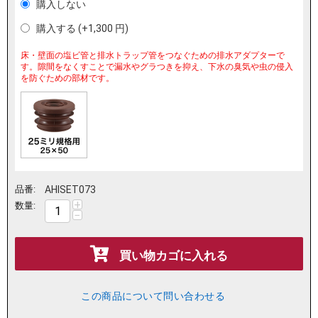
購入しない
購入する (+
1,300
円
)
床・壁面の塩ビ管と排水トラップ管をつなぐための排水アダプターで
す。隙間をなくすことで漏水やグラつきを抑え、下水の臭気や虫の侵入
を防ぐための部材です。
品番:
AHISET073
+
数量:
−
買い物カゴに入れる
この商品について問い合わせる