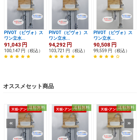
PIVOT（ピヴォ）ス
PIVOT（ピヴォ）ス
PIVOT（ピヴォ）ス
ワン立水...
ワン立水...
ワン立水...
91,043
円
94,292
円
90,508
円
100,147
円
（税込）
103,721
円
（税込）
99,559
円
（税込）
オススメセット商品
送料無料
送料無料
送料無料