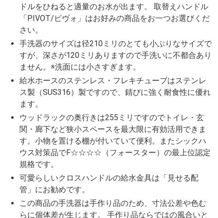
ドルをひねると適量のお水が出ます。 取替えハンドル
「PIVOT/ピヴォ」はお好みの商品をお一つお選びくだ
さい。
手洗器のサイズは径210ミリのとても小ぶりなサイズで
すが、深さが120ミリありますので手洗いに不都合あり
ません。※洗面には小さすぎます。
給水ホースのステンレス・フレキチューブはステンレ
ス製（SUS316）製ですので、錆びに強く耐食性に優れ
ます。
ウッドラックの奥行きは255ミリですのでトイレ・玄
関・廊下など狭小スペースを最大限に有効活用できま
す。小物を置ける棚が付いていて便利。またシックハ
ウス対策品でF☆☆☆☆（フォースター）の最上位認定
規格です。
可愛らしいクロスハンドルの給水金具は「見せる配
管」にお勧めです。
この商品の手洗器は手作り品のため、寸法公差や色む
らに個体差が生じます。 手作り品ならではの風合いと