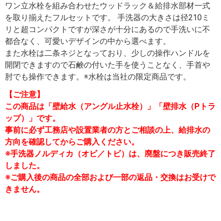
ワン立水栓を組み合わせたウッドラック＆給排水部材一式
を取り揃えたフルセットです。 手洗器の大きさは径210ミ
リと超コンパクトですが深さが十分にあるので手洗いに不
都合なく、可愛いデザインの中から選べます。
また水栓は二条ネジとなっており、少しの操作ハンドルを
開閉できますので石鹸の付いた手を使うことなく、手首や
肘でも操作できます。※水栓は当社の限定商品です。
【ご注意】
この商品は「壁給水（アングル止水栓）」「壁排水（Pトラ
ップ）」です。
事前に必ず工務店や設置業者の方とご相談の上、給排水の
方向を確認してからご購入ください。
※手洗器ノルディカ（オビ／トビ）は、廃盤につき販売終了
しました。
※ご購入後の商品の全部および一部の返品・交換はお受けで
きません。