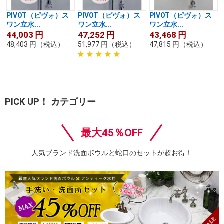
PIVOT（ピヴォ）ス
PIVOT（ピヴォ）ス
PIVOT（ピヴォ）ス
ワン立水...
ワン立水...
ワン立水...
44,003
円
47,252
円
43,468
円
48,403
円
（税込）
51,977
円
（税込）
47,815
円
（税込）
PICK UP！ カテゴリー
最大45％OFF
人気ブランド洗面ボウルと蛇口のセットが超お得！