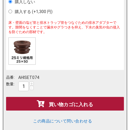
購入しない
購入する (+
1,300
円
)
床・壁面の塩ビ管と排水トラップ管をつなぐための排水アダプターで
す。隙間をなくすことで漏水やグラつきを抑え、下水の臭気や虫の侵入
を防ぐための部材です。
品番:
AHISET074
+
数量:
−
買い物カゴに入れる
この商品について問い合わせる