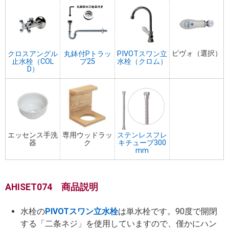
ピヴォ（選択）
クロスアングル
丸鉢付Pトラッ
PIVOTスワン立
止水栓（COL
プ25
水栓（クロム）
D）
エッセンス手洗
専用ウッドラッ
ステンレスフレ
器
ク
キチューブ300
mm
AHISET074 商品説明
水栓の
PIVOTスワン立水栓
は単水栓です。90度で開閉
する「二条ネジ」を使用していますので、僅かにハン