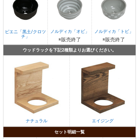
ノルディカ「オビ」
ノルディカ「トビ」
ピエニ「黒土/クロツ
チ」
※販売終了
※販売終了
ウッドラックを下記2種類よりお選びください。
ナチュラル
エイジング
セット明細一覧