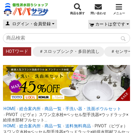
商品を探す
問い合わせ
メニュー
ログイン・会員登録
カートは空です
HOTワード
＃スロップシンク・多目的流し
＃センサー
HOME
›
総合案内所
›
商品一覧
›
手洗い器・洗面ボウルセット
›
PIVOT（ピヴォ）スワン立水栓×ベッセル型手洗器×ウッドラック×
給排水部材フルセット...
HOME
›
総合案内所
›
商品一覧
›
送料無料商品
›
PIVOT（ピヴォ）
スワン立水栓×ベッセル型手洗器×ウッドラック×給排水部材フルセッ