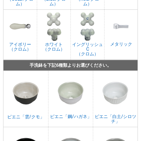
ム）
ム）
ム）
メタリック
アイボリー
ホワイト
イングリッシュ
（クロム）
（クロム）
C
（クロム）
手洗鉢を下記6種類よりお選びください。
ピエニ「鋼/ハガネ」
ピエニ「白土/シロツ
ピエニ「雲/クモ」
チ」