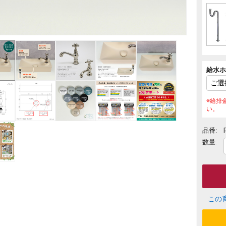
給水
※給排
い。
品番:
数量:
この