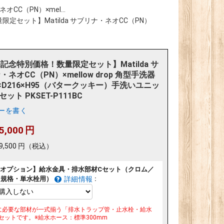
C（PN）×mel...
定セット】Matilda サブリナ・ネオCC（PN）
記念特別価格！数量限定セット】Matilda サ
・ネオCC（PN）×mellow drop 角型手洗器
4×D216×H95（バタークッキー）手洗いユニッ
セット PKSET-P111BC
ーを書く
5,000
円
9,500
円
（税込）
オプション】給水金具・排水部材Cセット（クロム／
リ規格・単水栓用）
:
詳細情報
に必要な部材が一式揃う「排水トラップ管・止水栓・給水
セットです。※給水ホース：標準300mm