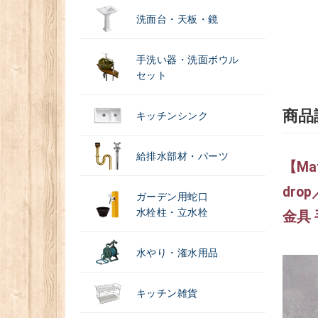
洗面台・天板・鏡
手洗い器・洗面ボウル
セット
商品
キッチンシンク
給排水部材・パーツ
【Ma
dr
ガーデン用蛇口
水栓柱・立水栓
金具
水やり・潅水用品
キッチン雑貨