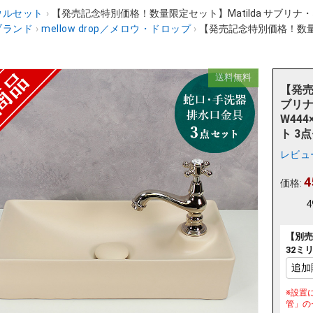
ウルセット
›
【発売記念特別価格！数量限定セット】Matilda サブリナ・ネオC
ブランド
›
mellow drop／メロウ・ドロップ
›
【発売記念特別価格！数量限
送料無料
【発売
ブリナ
W44
ト 3点
レビュ
4
価格:
4
【別売
32ミ
※設置
管」の