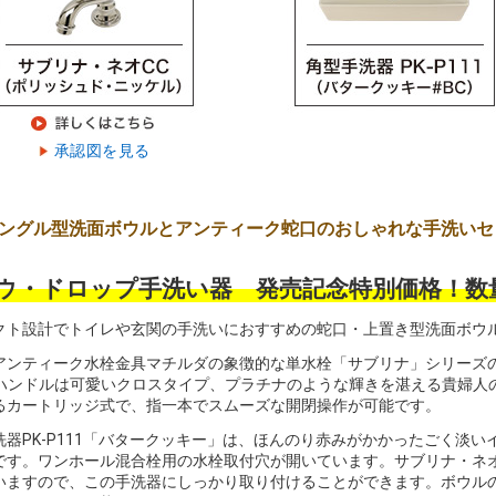
承認図を見る
ングル型洗面ボウルとアンティーク蛇口のおしゃれな手洗いセ
ウ・ドロップ手洗い器 発売記念特別価格！数
クト設計でトイレや玄関の手洗いにおすすめの蛇口・上置き型洗面ボウ
アンティーク水栓金具マチルダの象徴的な単水栓「サブリナ」シリーズ
ハンドルは可愛いクロスタイプ、プラチナのような輝きを湛える貴婦人の
るカートリッジ式で、指一本でスムーズな開閉操作が可能です。
洗器PK-P111「バタークッキー」は、ほんのり赤みがかかったごく淡
です。ワンホール混合栓用の水栓取付穴が開いています。サブリナ・ネオ
いますので、この手洗器にしっかり取り付けることができます。ボウル