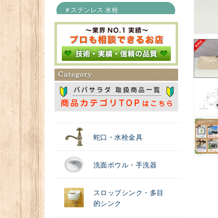
＃ステンレス 水栓
＃浄水器
蛇口・水栓金具
洗面ボウル・手洗器
スロップシンク・多目
的シンク