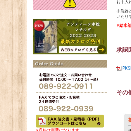
お手入
手洗器
いたり
※給水
承認
PK
その
※送料は実費になります。