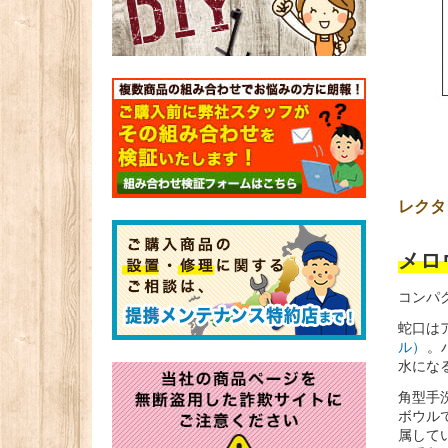
レクタ
メロ
コンパ
蛇口は
ル）
。
水にな
角型手
ボウル
属して