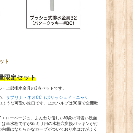
ット
量限定セット
ル・上部排水金具の3点セットです。
の、
サブリナ・ネオCC（ポリッシュド・ニッケ
ような可愛い蛇口です。止水バルブは90度で全開吐
いイエローベージュ。ふんわり優しい印象の可愛い洗面
は単水栓ですが35ミリ用の水栓穴変換パッキンが付
の内側はなだらかなカーブがついており水はけがよく