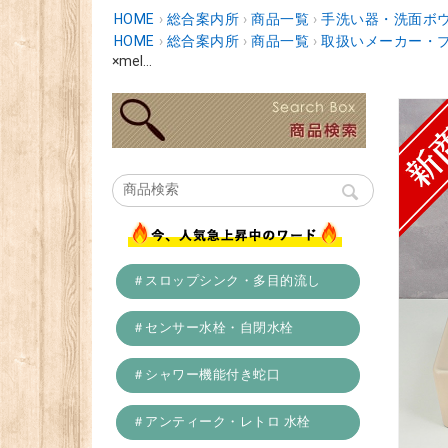
HOME
›
総合案内所
›
商品一覧
›
手洗い器・洗面ボ
HOME
›
総合案内所
›
商品一覧
›
取扱いメーカー・
×mel...
＃スロップシンク・多目的流し
＃センサー水栓・自閉水栓
＃シャワー機能付き蛇口
＃アンティーク・レトロ 水栓