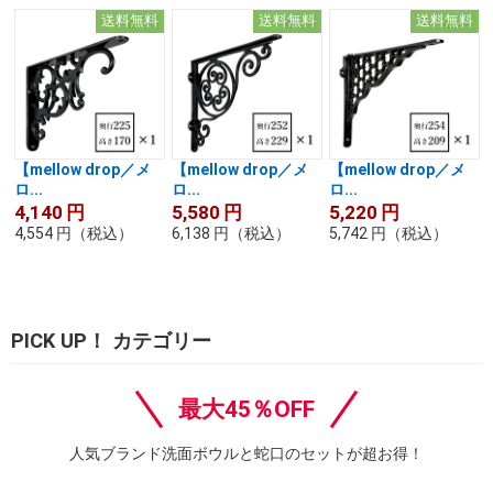
送料無料
送料無料
送料無料
【mellow drop／メ
【mellow drop／メ
【mellow drop／メ
ロ...
ロ...
ロ...
4,140
円
5,580
円
5,220
円
4,554
円
（税込）
6,138
円
（税込）
5,742
円
（税込）
PICK UP！ カテゴリー
最大45％OFF
人気ブランド洗面ボウルと蛇口のセットが超お得！