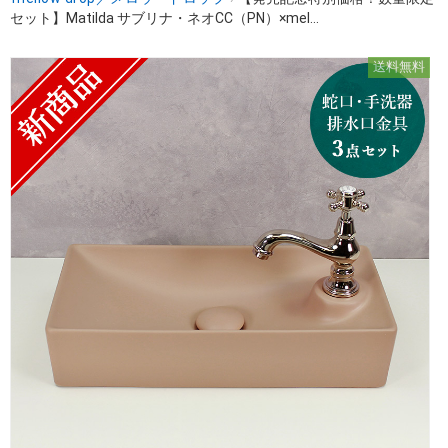
セット】Matilda サブリナ・ネオCC（PN）×mel...
送料無料