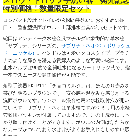
メロウ・ドロップ手洗い器 発売記念
特別価格！数量限定セット
コンパクト設計でトイレや玄関の手洗いにおすすめの蛇
口・上置き型洗面ボウル・上部排水金具の3点セットです。
蛇口はアンティーク水栓金具マチルダの象徴的な単水栓
「サブリナ」シリーズの、
サブリナ・ネオCC（ポリッシュ
ド・ニッケル）
。ハンドルは可愛いクロスタイプ、プラチ
ナのような輝きを湛える貴婦人のような可愛い蛇口です。
止水バルブは90度で全開吐水になるカートリッジ式で、指
一本でスムーズな開閉操作が可能です。
角型手洗器PK-P111「チョコミルク」は、ほんのり赤みを
帯びた明るいブラウンです。安心感や温かみを感じさせる
洗面ボウルです。ワンホール混合栓用の水栓取付穴が開い
ています。サブリナ・ネオは単水栓ですが35ミリ用の水栓
穴変換パッキンが付属していますので、この手洗器にしっ
かり取り付けることができます。ボウルの内側はなだらか
なカーブがついており水はけがよくお手入れもしやすい形