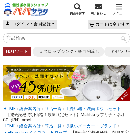
商品を探す
問い合わせ
メニュー
ログイン・会員登録
カートは空です
HOTワード
＃スロップシンク・多目的流し
＃センサー
HOME
›
総合案内所
›
商品一覧
›
手洗い器・洗面ボウルセット
›
【発売記念特別価格！数量限定セット】Matilda サブリナ・ネオ
CC（PN）×mel...
HOME
›
総合案内所
›
商品一覧
›
取扱いメーカー・ブランド
›
mellow drop／メロウ・ドロップ
›
【発売記念特別価格！数量限定