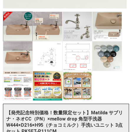
【発売記念特別価格！数量限定セット】Matilda サブリ
ナ・ネオCC（PN）×mellow drop 角型手洗器
W444×D216×H95（チョコミルク）手洗いユニット 3点
セット PKSET-P111CM