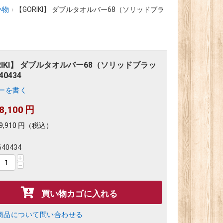
小物
›
【GORIKI】 ダブルタオルバー68（ソリッドブラ
RIKI】 ダブルタオルバー68（ソリッドブラッ
40434
ーを書く
8,100
円
9,910
円
（税込）
640434
+
−
買い物カゴに入れる
商品について問い合わせる