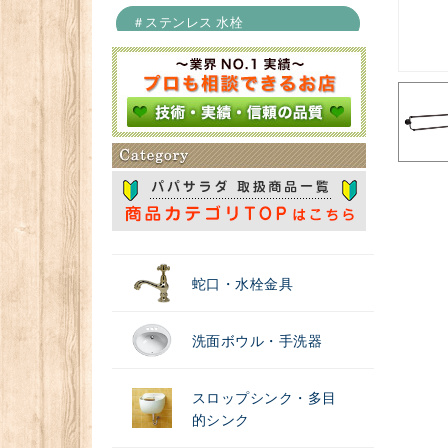
＃ステンレス 水栓
＃浄水器
蛇口・水栓金具
洗面ボウル・手洗器
スロップシンク・多目
的シンク