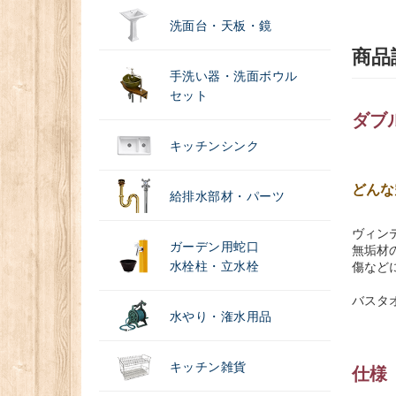
洗面台・天板・鏡
商品
手洗い器・洗面ボウル
セット
ダブ
キッチンシンク
どんな
給排水部材・パーツ
ヴィン
ガーデン用蛇口
無垢材
水栓柱・立水栓
傷など
バスタ
水やり・潅水用品
キッチン雑貨
仕様