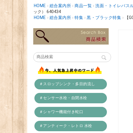
HOME
›
総合案内所
›
商品一覧
›
洗面・トイレバスル
ック） 640434
HOME
›
総合案内所
›
特集
›
黒・ブラック特集
›
【G
＃スロップシンク・多目的流し
＃センサー水栓・自閉水栓
＃シャワー機能付き蛇口
＃アンティーク・レトロ 水栓