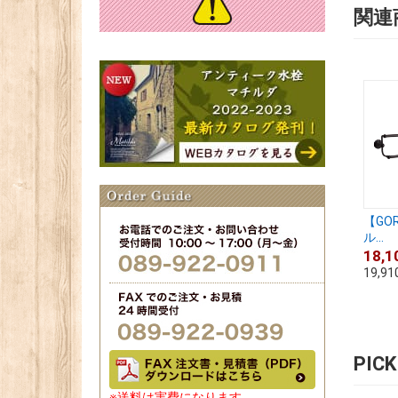
関連
【GO
ル...
18,1
19,91
PIC
※送料は実費になります。