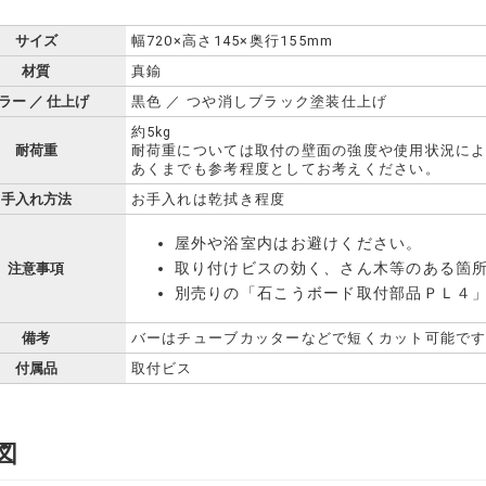
サイズ
幅720×高さ145×奥行155mm
材質
真鍮
ラー ／ 仕上げ
黒色 ／ つや消しブラック塗装仕上げ
約5kg
耐荷重
耐荷重については取付の壁面の強度や使用状況に
あくまでも参考程度としてお考えください。
手入れ方法
お手入れは乾拭き程度
屋外や浴室内はお避けください。
取り付けビスの効く、さん木等のある箇
注意事項
別売りの「石こうボード取付部品ＰＬ４
備考
バーはチューブカッターなどで短くカット可能です
付属品
取付ビス
図