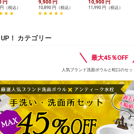
0
円
9,900
円
10,900
円
円
（税込）
10,890
円
（税込）
11,990
円
（税込）
K UP！ カテゴリー
最大45％OFF
人気ブランド洗面ボウルと蛇口のセッ