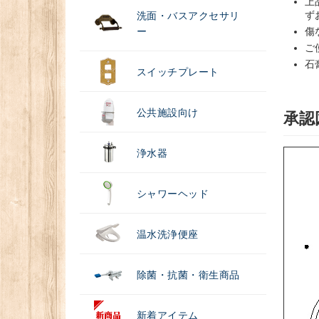
上
ず
洗面・バスアクセサリ
ー
傷
ご
石
スイッチプレート
公共施設向け
承認
浄水器
シャワーヘッド
温水洗浄便座
除菌・抗菌・衛生商品
新着アイテム