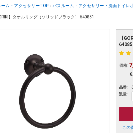
ーム・アクセサリーTOP
›
バスルーム・アクセサリー・洗面トイレ
ORIKI】タオルリング（ソリッドブラック） 640851
【GO
64085
7
価格:
8
品番:
数量:
この