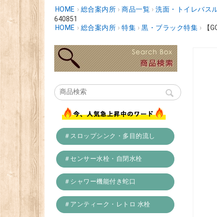
HOME
›
総合案内所
›
商品一覧
›
洗面・トイレバスル
640851
HOME
›
総合案内所
›
特集
›
黒・ブラック特集
›
【G
＃スロップシンク・多目的流し
＃センサー水栓・自閉水栓
＃シャワー機能付き蛇口
＃アンティーク・レトロ 水栓