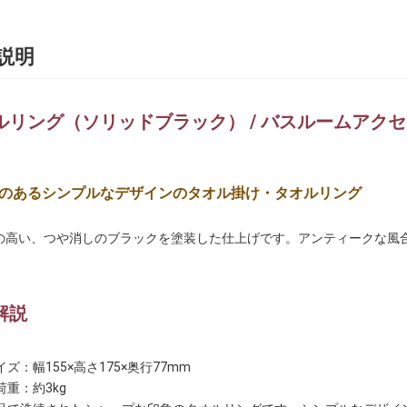
説明
ルリング（ソリッドブラック） / バスルームアク
のあるシンプルなデザインのタオル掛け・タオルリング
の高い、つや消しのブラックを塗装した仕上げです。アンティークな風
解説
イズ：幅155×高さ175×奥行77mm
荷重：約3kg