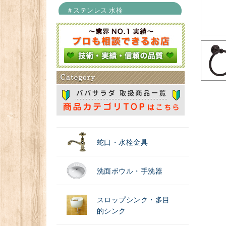
＃ステンレス 水栓
＃浄水器
蛇口・水栓金具
洗面ボウル・手洗器
スロップシンク・多目
的シンク