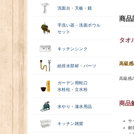
洗面台・天板・鏡
商品
手洗い器・洗面ボウル
セット
タオ
キッチンシンク
高級感
給排水部材・パーツ
高級感
ガーデン用蛇口
水栓柱・立水栓
商品
水やり・潅水用品
サ
キッチン雑貨
耐