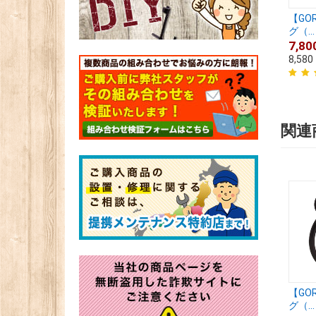
【GO
グ（...
7,80
8,580
関連
【GO
グ（...