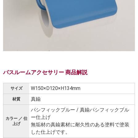
バスルームアクセサリー 商品解説
W150×D120×H134mm
サイズ
真鍮
材質
パシフィックブルー / 真鍮パシフィックブル
ー仕上げ
カラー ／ 仕
上げ
無垢材の真鍮素材に耐久性のある塗料で塗装
した仕上げです。