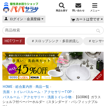
商品を探す
問い合わせ
メニュー
ログイン・会員登録
カートは空です
HOTワード
＃スロップシンク・多目的流し
＃センサー
HOME
›
総合案内所
›
商品一覧
›
洗面・トイレバスルーム・アクセサリーTOP
›
バスルーム・アクセサリー・洗面トイレ小物
›
【GORIKI】ガラス
シェルフ付ペーパーホルダ―（スタンダード・パシフィックブル
ー） ...