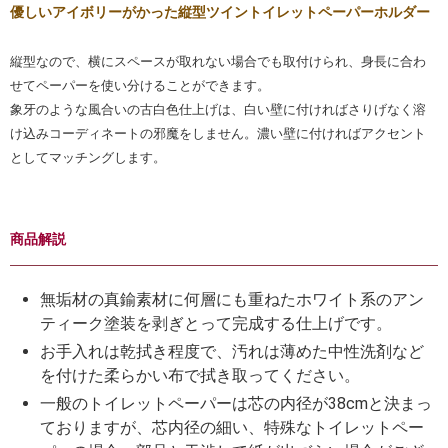
優しいアイボリーがかった縦型ツイントイレットペーパーホルダー
縦型なので、横にスペースが取れない場合でも取付けられ、身長に合わ
せてペーパーを使い分けることができます。
象牙のような風合いの古白色仕上げは、白い壁に付ければさりげなく溶
け込みコーディネートの邪魔をしません。濃い壁に付ければアクセント
としてマッチングします。
商品解説
無垢材の真鍮素材に何層にも重ねたホワイト系のアン
ティーク塗装を剥ぎとって完成する仕上げです。
お手入れは乾拭き程度で、汚れは薄めた中性洗剤など
を付けた柔らかい布で拭き取ってください。
一般のトイレットペーパーは芯の内径が38cmと決まっ
ておりますが、芯内径の細い、特殊なトイレットペー