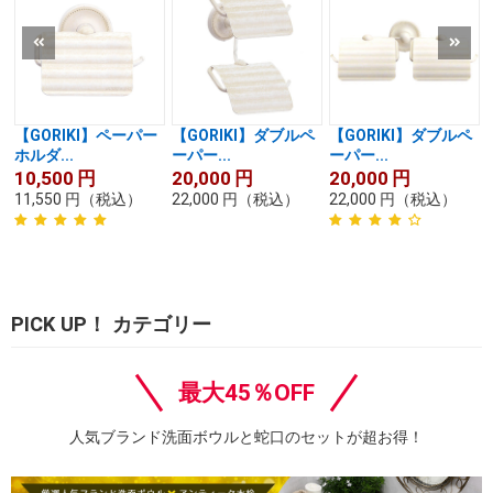
【GORIKI】ペーパー
【GORIKI】ダブルペ
【GORIKI】ダブルペ
ホルダ...
ーパー...
ーパー...
10,500
円
20,000
円
20,000
円
11,550
円
（税込）
22,000
円
（税込）
22,000
円
（税込）
PICK UP！ カテゴリー
最大45％OFF
人気ブランド洗面ボウルと蛇口のセットが超お得！