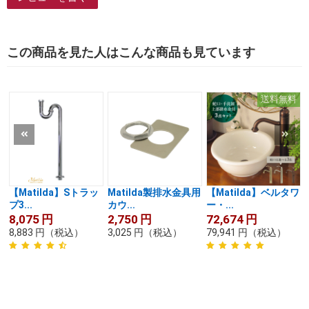
この商品を見た人はこんな商品も見ています
送料無料
【Matilda】Sトラッ
Matilda製排水金具用
【Matilda】ベルタワ
プ3...
カウ...
ー・...
8,075
円
2,750
円
72,674
円
8,883
円
（税込）
3,025
円
（税込）
79,941
円
（税込）