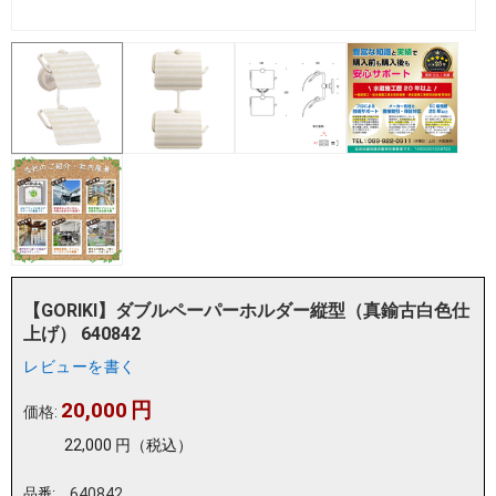
【GORIKI】ダブルペーパーホルダー縦型（真鍮古白色仕
上げ） 640842
レビューを書く
20,000
円
価格:
22,000
円
（税込）
品番:
640842