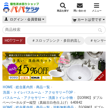
商品を探す
問い合わせ
メニュー
ログイン・会員登録
カートは空です
HOTワード
＃スロップシンク・多目的流し
＃センサー
HOME
›
総合案内所
›
商品一覧
›
洗面・トイレバスルーム・アクセサリーTOP
›
バスルーム・アクセサリー・洗面トイレ小物
›
【GORIKI】ダブル
ペーパーホルダー縦型（真鍮古白色仕上げ） 640842
HOME
›
総合案内所
›
商品一覧
›
送料無料商品
›
【GORIKI】ダブル