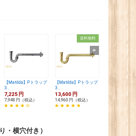
送料無料
送
【Matilda】Pトラップ
【Matilda】Pトラップ
【Matilda】
3...
3...
3...
7,225
円
13,600
円
15,300
円
7,948
円
（税込）
14,960
円
（税込）
16,830
円
（税
あり・横穴付き）