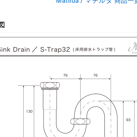
Matilda / マチルダ 商
図