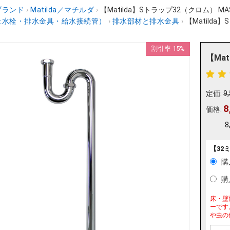
ブランド
›
Matilda／マチルダ
›
【Matilda】Sトラップ32（クロム） MAS
止水栓・排水金具・給水接続管）
›
排水部材と排水金具
›
【Matilda
割引率 15%
【Mat
定価:
9
8
価格:
8
【32
購
購
床・壁
ーです
や虫の