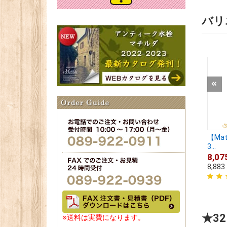
バリ
【Ma
3...
8,07
8,883
★3
※送料は実費になります。