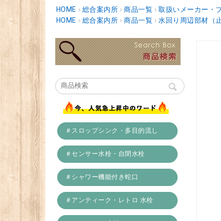
HOME
›
総合案内所
›
商品一覧
›
取扱いメーカー・
HOME
›
総合案内所
›
商品一覧
›
水回り周辺部材（
＃スロップシンク・多目的流し
＃センサー水栓・自閉水栓
＃シャワー機能付き蛇口
＃アンティーク・レトロ 水栓