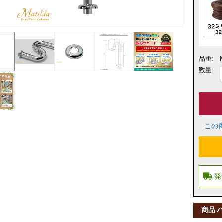
品番:
数量:
この
商品 