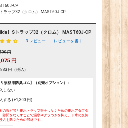
T60J-CP
】Sトラップ32（クロム） MAST60J-CP
ilda】Sトラップ32（クロム） MAST60J-CP
3 レビュー
レビューを書く
,500
円
,075
円
,883
円
（税込）
ミリ規格用防臭ゴム】（別売オプション） :
入しない
入する (+
1,300
円
)
面の塩ビ管と排水トラップ管をつなぐための排水アダプタ
。隙間をなくすことで漏水やグラつきを抑え、下水の臭気
侵入を防ぐための部材です。