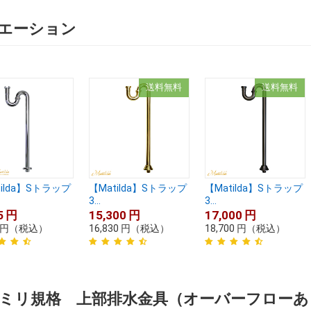
エーション
送料無料
送料無料
tilda】Sトラップ
【Matilda】Sトラップ
【Matilda】Sトラップ
3...
3...
5
円
15,300
円
17,000
円
円
（税込）
16,830
円
（税込）
18,700
円
（税込）
2ミリ規格 上部排水金具（オーバーフロー