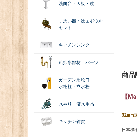
洗面台・天板・鏡
手洗い器・洗面ボウル
セット
キッチンシンク
給排水部材・パーツ
商品
ガーデン用蛇口
水栓柱・立水栓
【Mat
水やり・潅水用品
32m
キッチン雑貨
日本標