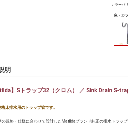
カラーバ
色・カラ
説明
ilda】Sトラップ32（クロム） ／ Sink Drain S-tra
m規格床排水用のトラップ管です。
準の規格・仕様に合わせて設計したMatildaブランド純正の排水トラ