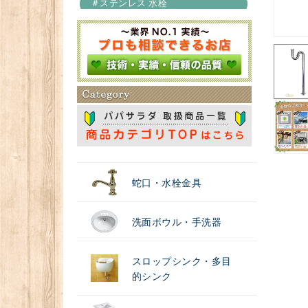
＃ステンレス 水栓
＃浄水器
蛇口・水栓金具
洗面ボウル・手洗器
スロップシンク・多目
的シンク