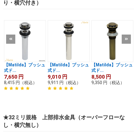
り・横穴付き）
【Matilda】プッシュ
【Matilda】プッシュ
【Matilda】プッシュ
式ド...
式ド...
式ド...
7,650
円
9,010
円
8,500
円
8,415
円
（税込）
9,911
円
（税込）
9,350
円
（税込）
★32ミリ規格 上部排水金具（オーバーフローな
し・横穴無し）