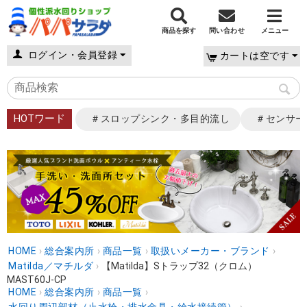
商品を探す
問い合わせ
メニュー
ログイン・会員登録
カートは空です
HOTワード
＃スロップシンク・多目的流し
＃センサー
HOME
›
総合案内所
›
商品一覧
›
取扱いメーカー・ブランド
›
Matilda／マチルダ
›
【Matilda】Sトラップ32（クロム）
MAST60J-CP
HOME
›
総合案内所
›
商品一覧
›
水回り周辺部材（止水栓・排水金具・給水接続管）
›