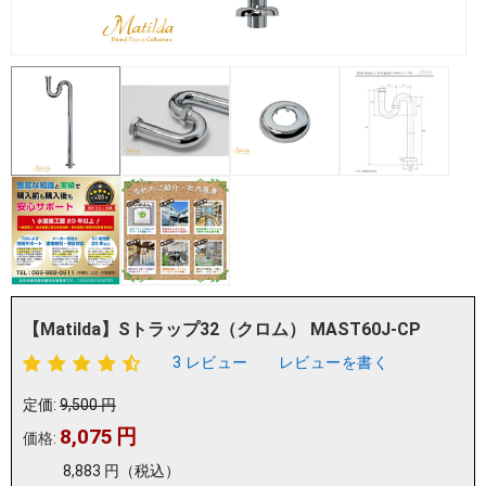
【Matilda】Sトラップ32（クロム） MAST60J-CP
3 レビュー
レビューを書く
定価:
9,500
円
8,075
円
価格:
8,883
円
（税込）