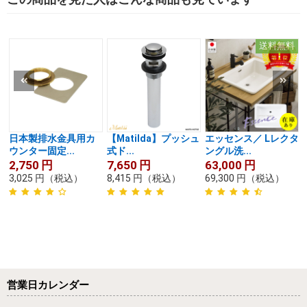
送料無料
日本製排水金具用カ
【Matilda】プッシュ
エッセンス／ Lレクタ
ウンター固定...
式ド...
ングル洗...
2,750
円
7,650
円
63,000
円
3,025
円
（税込）
8,415
円
（税込）
69,300
円
（税込）
営業日カレンダー