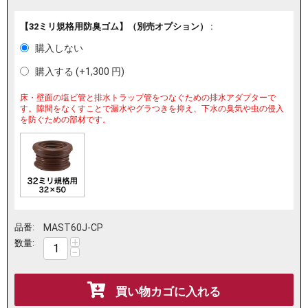
【32ミリ規格用防臭ゴム】（別売オプション） :
購入しない
購入する (+
1,300
円
)
床・壁面の塩ビ管と排水トラップ管をつなぐための排水アダプターで
す。隙間をなくすことで漏水やグラつきを抑え、下水の臭気や虫の侵入
を防ぐための部材です。
品番:
MAST60J-CP
+
数量:
−
買い物カゴに入れる