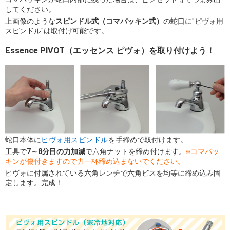
してください。
上画像のような
スピンドル式（コマパッキン式）
の蛇口に"ピヴォ用
スピンドル"は取付け可能です。
Essence PIVOT（エッセンス ピヴォ）を取り付けよう！
蛇口本体に
ピヴォ用スピンドル
を手締めで取付けます。
工具で
7～8分目の力加減
で六角ナットを締め付けます。
※コマパッ
キンが傷付きますので力一杯締め込まないでください。
ピヴォに付属されている六角レンチで六角ビスを均等に締め込み固
定します。完成！