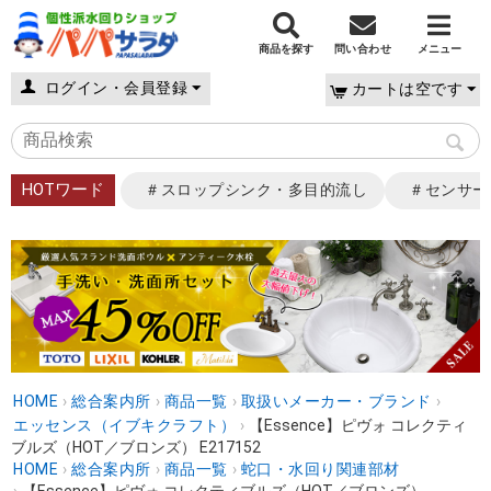
商品を探す
問い合わせ
メニュー
ログイン・会員登録
カートは空です
HOTワード
＃スロップシンク・多目的流し
＃センサー
HOME
›
総合案内所
›
商品一覧
›
取扱いメーカー・ブランド
›
エッセンス（イブキクラフト）
›
【Essence】ピヴォ コレクティ
ブルズ（HOT／ブロンズ） E217152
HOME
›
総合案内所
›
商品一覧
›
蛇口・水回り関連部材
›
【Essence】ピヴォ コレクティブルズ（HOT／ブロンズ）