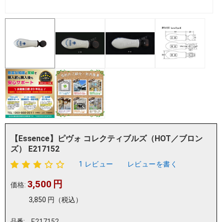
【Essence】ピヴォ コレクティブルズ（HOT／ブロン
ズ） E217152
1 レビュー
レビューを書く
3,500
円
価格:
3,850
円
（税込）
品番:
E217152