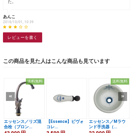
た。
あんこ
2018/10/01, 10:39
レビューを書く
この商品を見た人はこんな商品も見ています
送料無料
送料無料
エッセンス／リズ混
【Essence】ピヴォ
エッセンス／Mラウ
合栓（ブロン...
コレ...
ンド手洗器（...
43,000
円
3,500
円
22,000
円