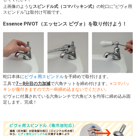
上画像のような
スピンドル式（コマパッキン式）
の蛇口に"ピヴォ用
スピンドル"は取付け可能です。
Essence PIVOT（エッセンス ピヴォ）を取り付けよう！
蛇口本体に
ピヴォ用スピンドル
を手締めで取付けます。
工具で
7～8分目の力加減
で六角ナットを締め付けます。
※コマパッ
キンが傷付きますので力一杯締め込まないでください。
ピヴォに付属されている六角レンチで六角ビスを均等に締め込み固
定します。完成！