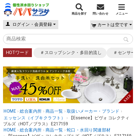
商品を探す
問い合わせ
メニュー
ログイン・会員登録
カートは空です
HOTワード
＃スロップシンク・多目的流し
＃センサー
HOME
›
総合案内所
›
商品一覧
›
取扱いメーカー・ブランド
›
エッセンス（イブキクラフト）
›
【Essence】ピヴォ コレクティ
ブルズ（HOT／ブラス） E217159
HOME
›
総合案内所
›
商品一覧
›
蛇口・水回り関連部材
›
【Essence】ピヴォ コレクティブルズ（HOT／ブラス） E217159