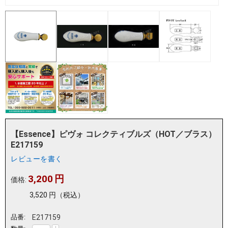
【Essence】ピヴォ コレクティブルズ（HOT／ブラス）
E217159
レビューを書く
3,200
円
価格:
3,520
円
（税込）
品番:
E217159