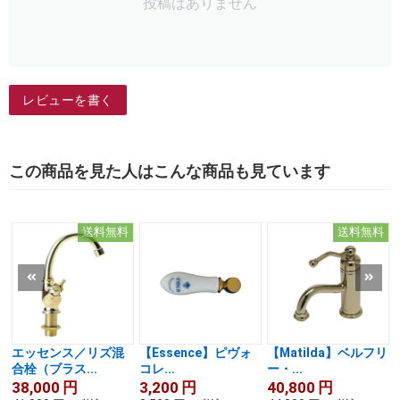
投稿はありません
レビューを書く
この商品を見た人はこんな商品も見ています
送料無料
送料無料
エッセンス／リズ混
【Essence】ピヴォ
【Matilda】ベルフリ
合栓（ブラス...
コレ...
ー・...
38,000
円
3,200
円
40,800
円