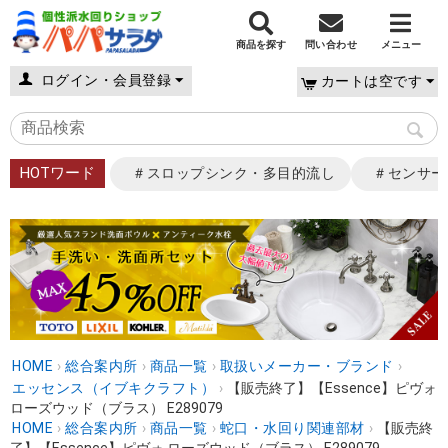
商品を探す
問い合わせ
メニュー
ログイン・会員登録
カートは空です
HOTワード
＃スロップシンク・多目的流し
＃センサー
HOME
›
総合案内所
›
商品一覧
›
取扱いメーカー・ブランド
›
エッセンス（イブキクラフト）
›
【販売終了】【Essence】ピヴォ
ローズウッド（ブラス） E289079
HOME
›
総合案内所
›
商品一覧
›
蛇口・水回り関連部材
›
【販売終
了】【Essence】ピヴォ ローズウッド（ブラス） E289079