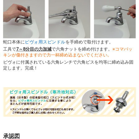
蛇口本体に
ピヴォ用スピンドル
を手締めで取付けます。
工具で
7～8分目の力加減
で六角ナットを締め付けます。
※コマパッ
キンが傷付きますので力一杯締め込まないでください。
ピヴォに付属されている六角レンチで六角ビスを均等に締め込み固
定します。完成！
承認図