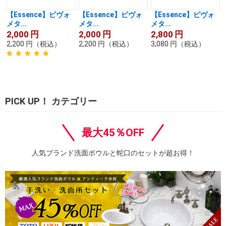
【Essence】ピヴォ
【Essence】ピヴォ
【Essence】ピヴォ
メタ...
メタ...
メタ...
2,000
円
2,000
円
2,800
円
2,200
円
（税込）
2,200
円
（税込）
3,080
円
（税込）
PICK UP！ カテゴリー
最大45％OFF
人気ブランド洗面ボウルと蛇口のセットが超お得！