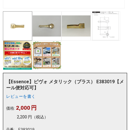
【Essence】ピヴォ メタリック（ブラス） E383019【メ
ール便対応可】
レビューを書く
2,000
円
価格:
2,200
円
（税込）
品番:
E383019