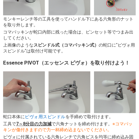
モンキーレンチ等の工具を使ってハンドル下にある六角形のナット
を取り外します。
コマパッキンが蛇口内部に残った場合は、ピンセット等でつまみ出
してください。
上画像のような
スピンドル式（コマパッキン式）
の蛇口に"ピヴォ用
スピンドル"は取付け可能です。
Essence PIVOT（エッセンス ピヴォ）を取り付けよう！
蛇口本体に
ピヴォ用スピンドル
を手締めで取付けます。
工具で
7～8分目の力加減
で六角ナットを締め付けます。
※コマパッ
キンが傷付きますので力一杯締め込まないでください。
ピヴォに付属されている六角レンチで六角ビスを均等に締め込み固