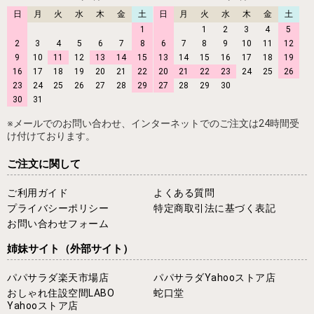
日
月
火
水
木
金
土
日
月
火
水
木
金
土
1
1
2
3
4
5
2
3
4
5
6
7
8
6
7
8
9
10
11
12
9
10
11
12
13
14
15
13
14
15
16
17
18
19
16
17
18
19
20
21
22
20
21
22
23
24
25
26
23
24
25
26
27
28
29
27
28
29
30
30
31
※メールでのお問い合わせ、インターネットでのご注文は24時間受
け付けております。
ご注文に関して
ご利用ガイド
よくある質問
プライバシーポリシー
特定商取引法に基づく表記
お問い合わせフォーム
姉妹サイト
（外部サイト）
パパサラダ楽天市場店
パパサラダYahooストア店
おしゃれ住設空間LABO
蛇口堂
Yahooストア店