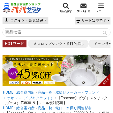
商品を探す
問い合わせ
メニュー
ログイン・会員登録
カートは空です
HOTワード
＃スロップシンク・多目的流し
＃センサー
HOME
›
総合案内所
›
商品一覧
›
取扱いメーカー・ブランド
›
エッセンス（イブキクラフト）
›
【Essence】ピヴォ メタリック
（ブラス） E383019【メール便対応可】
HOME
›
総合案内所
›
商品一覧
›
蛇口・水回り関連部材
›
【Essence】ピヴォ メタリック（ブラス） E383019【メール便対