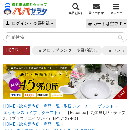
商品を探す
問い合わせ
メニュー
ログイン・会員登録
カートは空です
HOTワード
＃スロップシンク・多目的流し
＃センサー
HOME
›
総合案内所
›
商品一覧
›
取扱いメーカー・ブランド
›
エッセンス（イブキクラフト）
›
【Essence】丸鉢無しPトラップ
25（ブラス／エイジング） EP17129-NDT
HOME
›
総合案内所
›
商品一覧
›