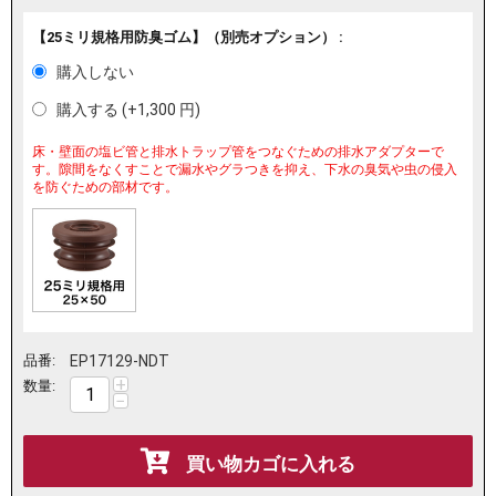
【25ミリ規格用防臭ゴム】（別売オプション） :
購入しない
購入する (+
1,300
円
)
床・壁面の塩ビ管と排水トラップ管をつなぐための排水アダプターで
す。隙間をなくすことで漏水やグラつきを抑え、下水の臭気や虫の侵入
を防ぐための部材です。
品番:
EP17129-NDT
+
数量:
−
買い物カゴに入れる