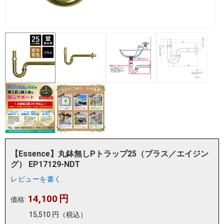
【Essence】丸鉢無しPトラップ25（ブラス／エイジン
グ） EP17129-NDT
レビューを書く
14,100
円
価格:
15,510
円
（税込）