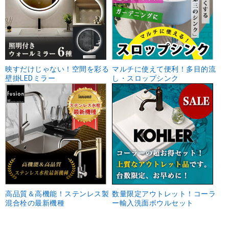
映すだけじゃない！空間を彩る
マルチに使えて便利！多目的流
壁掛LEDミラー
し・スロップシンク
高品質＆高機能！ステンレス製
数量限定アウトレット！コーラ
混合栓の最新機種
ー輸入洗面ボウルセット