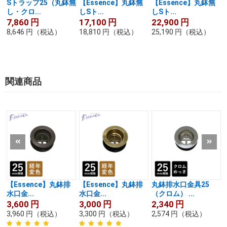
Sトラップ25（丸鉢無
【Essence】丸鉢無
【Essence】丸鉢無
し・クロ...
しSト...
しSト...
7,860
円
17,100
円
22,900
円
8,646
円
（税込）
18,810
円
（税込）
25,190
円
（税込）
関連商品
【Essence】丸鉢排
【Essence】丸鉢排
丸鉢排水口金具25
水口金...
水口金...
（クロム） ...
3,600
円
3,000
円
2,340
円
3,960
円
（税込）
3,300
円
（税込）
2,574
円
（税込）