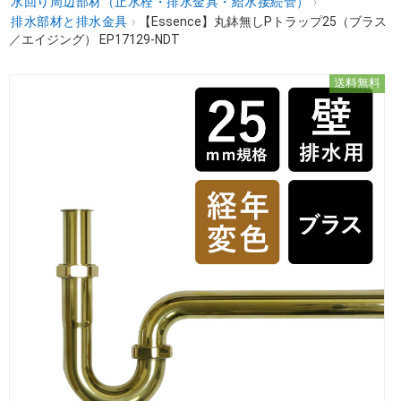
水回り周辺部材（止水栓・排水金具・給水接続管）
›
排水部材と排水金具
›
【Essence】丸鉢無しPトラップ25（ブラス
／エイジング） EP17129-NDT
送料無料