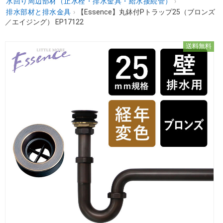
水回り周辺部材（止水栓・排水金具・給水接続管）
›
排水部材と排水金具
›
【Essence】丸鉢付Pトラップ25（ブロンズ
／エイジング） EP17122
送料無料