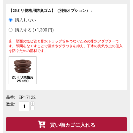
【25ミリ規格用防臭ゴム】（別売オプション） :
購入しない
購入する (+
1,300
円
)
床・壁面の塩ビ管と排水トラップ管をつなぐための排水アダプターで
す。隙間をなくすことで漏水やグラつきを抑え、下水の臭気や虫の侵入
を防ぐための部材です。
品番:
EP17122
+
数量:
−
買い物カゴに入れる