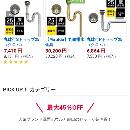
送料無料
丸鉢付Sトラップ25
【Matilda】丸鉢排水
丸鉢付Pトラップ25
（クロム）...
金具...
（クロム）...
7,410
円
30,200
円
6,864
円
8,151
円
（税込）
33,220
円
（税込）
7,550
円
（税込）
PICK UP！ カテゴリー
最大45％OFF
人気ブランド洗面ボウルと蛇口のセットが超お得！