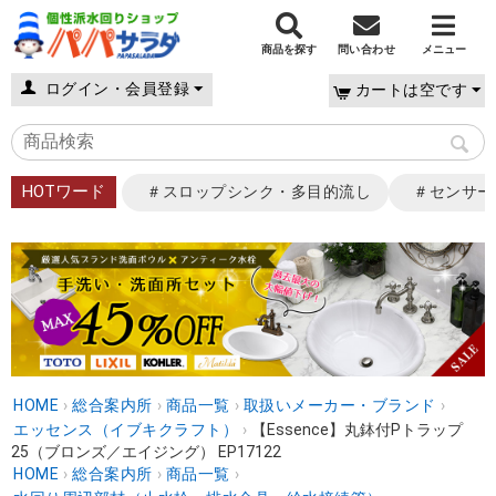
商品を探す
問い合わせ
メニュー
ログイン・会員登録
カートは空です
HOTワード
＃スロップシンク・多目的流し
＃センサー
HOME
›
総合案内所
›
商品一覧
›
取扱いメーカー・ブランド
›
エッセンス（イブキクラフト）
›
【Essence】丸鉢付Pトラップ
25（ブロンズ／エイジング） EP17122
HOME
›
総合案内所
›
商品一覧
›