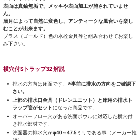
表面は真鍮無垢で、メッキや表面加工が施されていませ
ん。
歳月によって自然に変色し、アンティークな風合いを楽し
むことが出来ます。
ブラス（ゴールド）色の水栓金具等と組み合わせてお楽し
み下さい。
横穴付Sトラップ32 解説
排水の方向は床面です。
※事前に排水の方向をご確認下
さい。
上部の排水口金具（ドレンユニット）と床用の排水ト
ラップ管がセット
になった商品です。
オーバーフロー穴がある洗面ボウルに対応した横穴付
き排水部材です。
洗面器の排水穴が
φ40～47.5
ミリである事（メーカー推