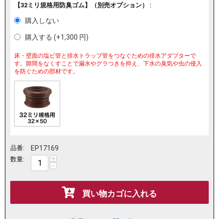
【32ミリ規格用防臭ゴム】（別売オプション） :
購入しない
購入する (+
1,300
円
)
床・壁面の塩ビ管と排水トラップ管をつなぐための排水アダプターで
す。隙間をなくすことで漏水やグラつきを抑え、下水の臭気や虫の侵入
を防ぐための部材です。
品番:
EP17169
+
数量:
−
買い物カゴに入れる