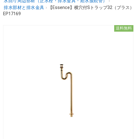
水回り周辺部材（止水栓・排水金具・給水接続管）
›
排水部材と排水金具
›
【Essence】横穴付Sトラップ32（ブラス）
EP17169
送料無料