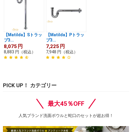
【Matilda】Sトラッ
【Matilda】Pトラッ
プ3...
プ3...
8,075
円
7,225
円
8,883
円
（税込）
7,948
円
（税込）
PICK UP！ カテゴリー
最大45％OFF
人気ブランド洗面ボウルと蛇口のセットが超お得！