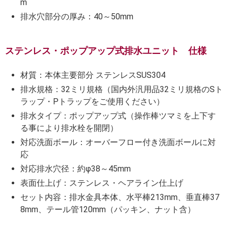
m
排水穴部分の厚み：40～50mm
ステンレス・ポップアップ式排水ユニット 仕様
材質：本体主要部分 ステンレスSUS304
排水規格：32ミリ規格（国内外汎用品32ミリ規格のSト
ラップ・Pトラップをご使用ください）
排水タイプ：ポップアップ式（操作棒ツマミを上下す
る事により排水栓を開閉）
対応洗面ボール：オーバーフロー付き洗面ボールに対
応
対応排水穴径：約φ38～45mm
表面仕上げ：ステンレス・ヘアライン仕上げ
セット内容：排水金具本体、水平棒213mm、垂直棒37
8mm、テール管120mm（パッキン、ナット含）