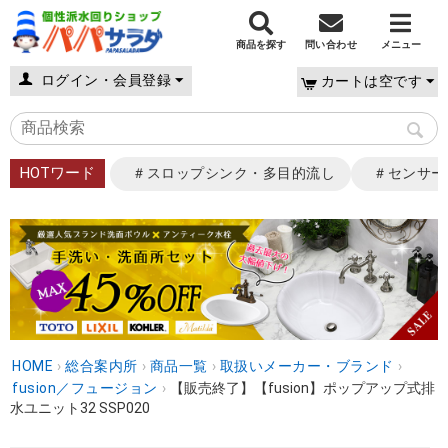
商品を探す
問い合わせ
メニュー
ログイン・会員登録
カートは空です
HOTワード
＃スロップシンク・多目的流し
＃センサー
HOME
›
総合案内所
›
商品一覧
›
取扱いメーカー・ブランド
›
fusion／フュージョン
›
【販売終了】【fusion】ポップアップ式排
水ユニット32 SSP020