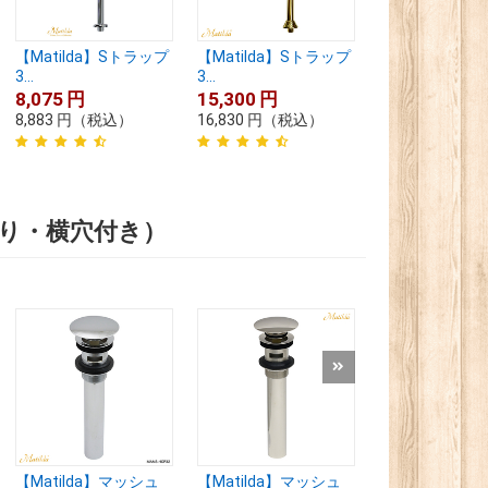
【Matilda】Sトラップ
【Matilda】Sトラップ
【Matilda】
3...
3...
3...
8,075
円
15,300
円
17,000
円
8,883
円
（税込）
16,830
円
（税込）
18,700
円
（税
あり・横穴付き）
【Matilda】マッシュ
【Matilda】マッシュ
【Matilda】