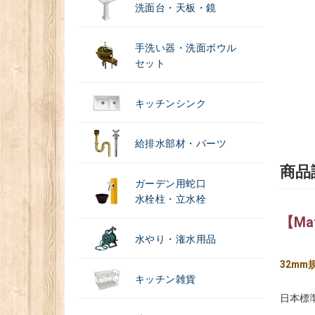
洗面台・天板・鏡
手洗い器・洗面ボウル
セット
キッチンシンク
給排水部材・パーツ
商品
ガーデン用蛇口
水栓柱・立水栓
【Mat
水やり・潅水用品
32m
キッチン雑貨
日本標