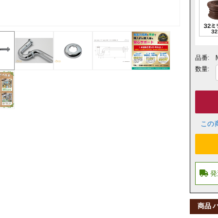
品番:
数量:
この
商品 