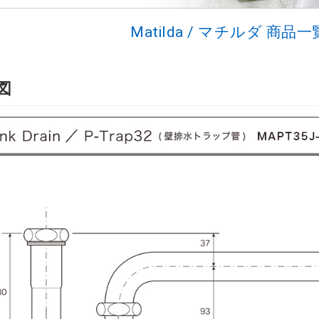
Matilda / マチルダ 商
図