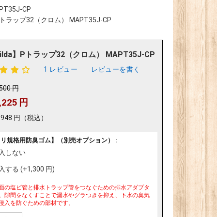
T35J-CP
】Pトラップ32（クロム） MAPT35J-CP
ilda】Pトラップ32（クロム） MAPT35J-CP
1 レビュー
レビューを書く
,500
円
,225
円
,948
円
（税込）
ミリ規格用防臭ゴム】（別売オプション） :
入しない
入する (+
1,300
円
)
面の塩ビ管と排水トラップ管をつなぐための排水アダプタ
。隙間をなくすことで漏水やグラつきを抑え、下水の臭気
侵入を防ぐための部材です。