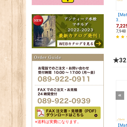
【Ma
3...
7,22
7,948
★3
※送料は実費になります。
【Ma