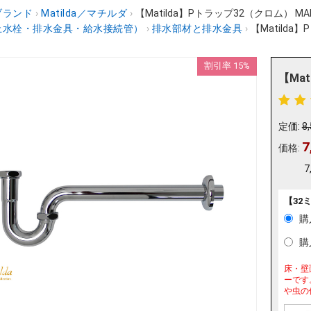
ブランド
›
Matilda／マチルダ
›
【Matilda】Pトラップ32（クロム） MAP
止水栓・排水金具・給水接続管）
›
排水部材と排水金具
›
【Matilda
割引率 15%
【Mat
定価:
8
7
価格:
7
【32
購
購
床・壁
ーです
や虫の