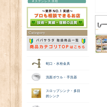
＃ステンレス 水栓
＃浄水器
蛇口・水栓金具
洗面ボウル・手洗器
スロップシンク・多目
的シンク