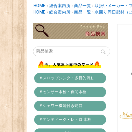
HOME
›
総合案内所
›
商品一覧
›
取扱いメーカー・
HOME
›
総合案内所
›
商品一覧
›
水回り周辺部材（
＃スロップシンク・多目的流し
＃センサー水栓・自閉水栓
＃シャワー機能付き蛇口
＃アンティーク・レトロ 水栓