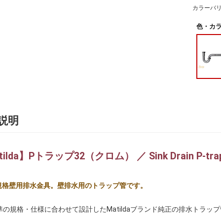
カラーバ
色・カラ
説明
ilda】Pトラップ32（クロム） ／ Sink Drain P-tra
m規格壁用排水金具。壁排水用のトラップ管です。
準の規格・仕様に合わせて設計したMatildaブランド純正の排水トラッ