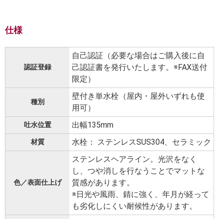
仕様
自己認証（必要な場合はご購入後に自
己認証書を発行いたします。※FAX送付
認証登録
限定）
壁付き単水栓（屋内・屋外いずれも使
種別
用可）
出幅135mm
吐水位置
水栓： ステンレスSUS304、セラミック
材質
ステンレスヘアライン。光沢をなく
し、つや消しを行なうことでマットな
質感があります。
色／表面仕上げ
※日光や風雨、錆に強く、年月が経って
も劣化しにくい耐候性があります。