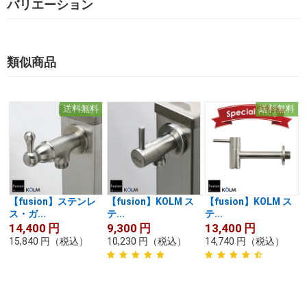
バリエーション
類似商品
送料無料
送料無料
【fusion】ステンレ
【fusion】KOLM ス
【fusion】KOLM ス
ス・ガ...
テ...
テ...
14,400
円
9,300
円
13,400
円
15,840
円
（税込）
10,230
円
（税込）
14,740
円
（税込）