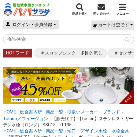
商品を探す
問い合わせ
メニュー
ログイン・会員登録
カートは空です
HOTワード
＃スロップシンク・多目的流し
＃センサー
HOME
›
総合案内所
›
商品一覧
›
取扱いメーカー・ブランド
›
fusion／フュージョン
›
【販売終了】【fusion】ステンレス・ガー
デン水栓（ロング） SSG15L（L135...
HOME
›
総合案内所
›
商品一覧
›
蛇口・デザイン水栓・水栓金具
›
【販売終了】【fusion】ステンレス・ガーデン水栓（ロング）