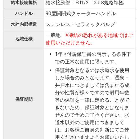
給水接続部：PJ1/2 ※JIS規格準拠
給水接続規格
90度開閉式クォーターハンドル
ハンドル
ステンレス・セラミックバルブ
水栓内部構造
一般地
※凍結の恐れがある地域ではご
地域仕様
使用いただけません。
1年 ※付属保証書の明示する条件下
での正常な使用に限ります。
保証対象となるのは水道水を使用
した場合のみとなります。温泉・
井戸水につきましては含まれる成
分や性質が様々ですので耐用年数
保証期間
等の保証を一律に定めることがで
きないため、保証対象とはなりま
せんので予めご了承ください。水
道水以外のご使用につきまして
は、お客様ご自身の判断にてご使
用くださいますようお願いいたし