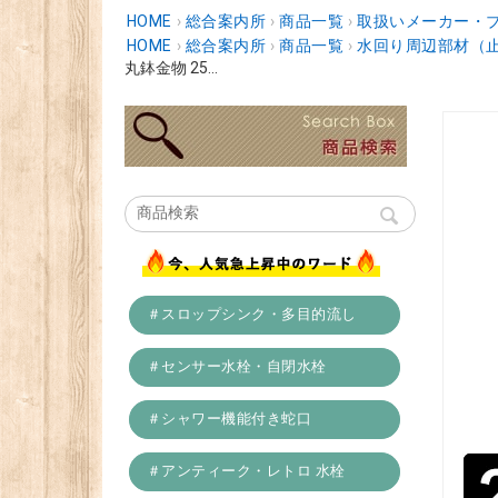
HOME
›
総合案内所
›
商品一覧
›
取扱いメーカー・
HOME
›
総合案内所
›
商品一覧
›
水回り周辺部材（
丸鉢金物 25...
＃スロップシンク・多目的流し
＃センサー水栓・自閉水栓
＃シャワー機能付き蛇口
＃アンティーク・レトロ 水栓