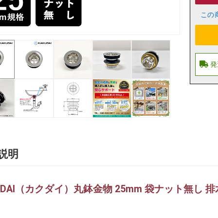
この
説明
UDAI（カクダイ）丸鉢金物 25mm 袋ナット無し 排