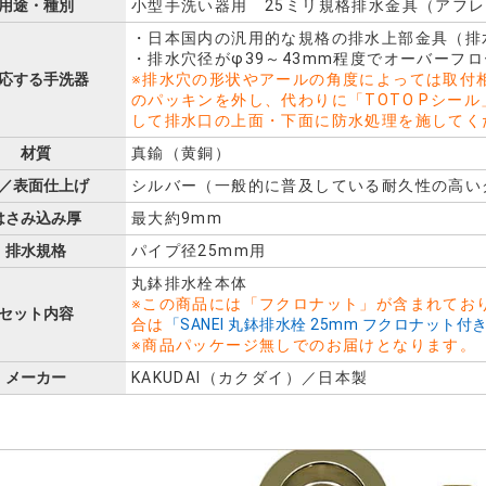
用途・種別
小型手洗い器用 25ミリ規格排水金具（アフ
・日本国内の汎用的な規格の排水上部金具（排
・排水穴径がφ39～43mm程度でオーバーフ
応する手洗器
※排水穴の形状やアールの角度によっては取付
のパッキンを外し、代わりに「TOTO Pシー
して排水口の上面・下面に防水処理を施してく
材質
真鍮（黄銅）
／表面仕上げ
シルバー（一般的に普及している耐久性の高い
はさみ込み厚
最大約9mm
排水規格
パイプ径25mm用
丸鉢排水栓本体
※この商品には「フクロナット」が含まれてお
セット内容
合は
「SANEI 丸鉢排水栓 25mm フクロナット付き 
※商品パッケージ無しでのお届けとなります。
メーカー
KAKUDAI（カクダイ）／日本製