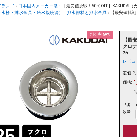
ブランド
›
日本国内メーカー製
›
【最安値挑戦！50％OFF】KAKUDAI（
止水栓・排水金具・給水接続管）
›
排水部材と排水金具
›
【最安値挑戦！
割引率 50%
【最安
クロナ
25
レビュ
定価:
2
1
価格:
1
品番:
数量: