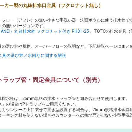
ーカー製の丸鉢排水口金具（フクロナット無し）
ーフロー（アフレ）の無い小さな手洗い器・洗面ボウルに使う排水栓です
トの無いバージョンです。
ANEI）丸鉢排水栓 フクロナット付き PH31-25
、TOTOの排水金具（T
具の選び方や規格、オーバーフローの説明など、下記解説ページにまと
金具の選び方／水回りに関する解説
トラップ管・固定金具について（別売）
鉢排水栓は、25mm規格の排水トラップ管と組み合わせて使用します。「
水」の場合はPトラップをご用意ください。
をカウンターの上に乗せて置き型設置する場合は、25mm規格排水金具
コーキング材を使えない場合やカウンターへの接地面が少ない小型手洗