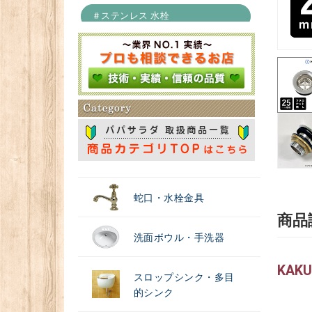
＃ステンレス 水栓
＃浄水器
蛇口・水栓金具
商品
洗面ボウル・手洗器
KAK
スロップシンク・多目
的シンク