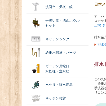
日本メ
洗面台・天板・鏡
オーバ
手洗い器・洗面ボウル
ロナッ
三栄（S
セット
排水金
キッチンシンク
排水
給排水部材・パーツ
排水
ガーデン用蛇口
水栓柱・立水栓
この丸
「壁排
水やり・潅水用品
手洗器
リコン
キッチン雑貨