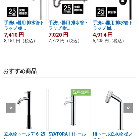
手洗い器用 排水管ト
手洗い器用 排水管ト
手洗い器用 排水管ト
ラップ 樹...
ラップ 樹...
ラップ 樹...
7,410
円
7,020
円
4,914
円
8,151
円
（税込）
7,722
円
（税込）
5,405
円
（税込）
おすすめ商品
送料無料
立水栓トール 716-25
SYATORA Hiトール
Hiトール立水栓 槌／