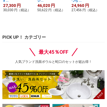
5 ...
シ...
つち ...
27,300
円
46,020
円
24,960
円
30,030
円
（税込）
50,622
円
（税込）
27,456
円
（税込）
PICK UP！ カテゴリー
最大45％OFF
人気ブランド洗面ボウルと蛇口のセットが超お得！