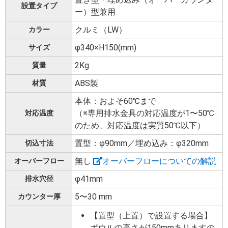
設置タイプ
ー）型兼用
クルミ（LW）
カラー
φ340×H150(mm)
サイズ
2Kg
質量
ABS製
材質
本体：およそ60℃まで
（※専用排水金具の対応温度が1〜50℃
対応温度
のため、対応温度は実質50℃以下）
置型：φ90mm／埋め込み：φ320mm
切込寸法
無し
オーバーフローについての解説
オーバーフロー
φ41mm
排水穴径
5〜30 mm
カウンター厚
【置型（上置）で設置する場合】
ボウルの高さが150mmありますの