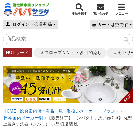
商品を探す
問い合わせ
メニュー
ログイン・会員登録
カートは空です
HOTワード
＃スロップシンク・多目的流し
＃センサー
HOME
›
総合案内所
›
商品一覧
›
取扱いメーカー・ブランド
›
日本国内メーカー製
›
【販売終了】コンパクト手洗い器 QuQu 丸型
上置き手洗器（クルミ） 小型 樹脂製 洗...