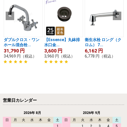
ダブルクロス・ワン
【Essence】丸鉢排
衛生水栓 ロング（ク
ホール混合栓...
水口金...
ロム） 7...
31,790
円
3,600
円
6,162
円
34,969
円
（税込）
3,960
円
（税込）
6,778
円
（税込）
営業日カレンダー
2026年 8月
2026年 9月
日
月
火
水
木
金
土
日
月
火
水
木
金
土
1
1
2
3
4
5