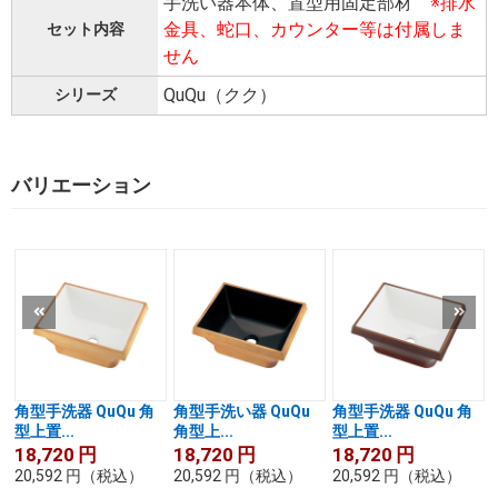
手洗い器本体、置型用固定部材
※排水
金具、蛇口、カウンター等は付属しま
セット内容
せん
QuQu（クク）
シリーズ
バリエーション
角型手洗器 QuQu 角
角型手洗い器 QuQu
角型手洗器 QuQu 角
型上置...
角型上...
型上置...
18,720
円
18,720
円
18,720
円
20,592
円
（税込）
20,592
円
（税込）
20,592
円
（税込）