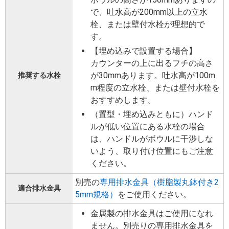
で、吐水高が200mm以上の立水
栓、または壁付水栓が理想的で
す。
【埋め込みで設置する場合】
カウンターの上に出るフチの高さ
が30mmあります。吐水高が100m
推奨する水栓
m程度の立水栓、または壁付水栓を
おすすめします。
（置型・埋め込みともに）ハンド
ルが低い位置にある水栓の場合
は、ハンドルがボウルに干渉しな
いよう、取り付け位置にもご注意
ください。
別売の
専用排水金具（樹脂製丸鉢付き2
適合排水金具
5mm規格）
をご使用ください。
金属製の排水金具はご使用になれ
ません。別売りの専用排水金具を