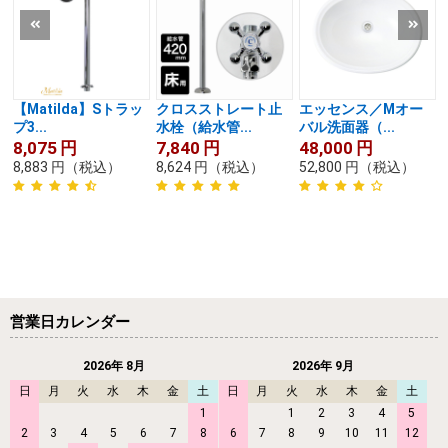
【Matilda】Sトラッ
クロスストレート止
エッセンス／Mオー
プ3...
水栓（給水管...
バル洗面器（...
8,075
円
7,840
円
48,000
円
8,883
円
（税込）
8,624
円
（税込）
52,800
円
（税込）
営業日カレンダー
2026年 8月
2026年 9月
日
月
火
水
木
金
土
日
月
火
水
木
金
土
1
1
2
3
4
5
2
3
4
5
6
7
8
6
7
8
9
10
11
12