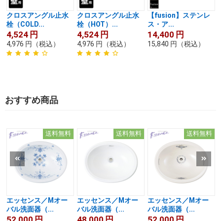
クロスアングル止水
クロスアングル止水
【fusion】ステンレ
栓（COLD...
栓（HOT）...
ス・ア...
4,524
円
4,524
円
14,400
円
4,976
円
（税込）
4,976
円
（税込）
15,840
円
（税込）
おすすめ商品
送料無料
送料無料
送料無料
エッセンス／Mオー
エッセンス／Mオー
エッセンス／Mオー
バル洗面器（...
バル洗面器（...
バル洗面器（...
52,000
円
48,000
円
52,000
円