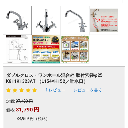
ダブルクロス・ワンホール混合栓 取付穴径φ25
K811K1323AT （L154×H152／吐水口）
1 レビュー
レビューを書く
定価:
37,400
円
31,790
円
価格:
34,969
円
（税込）