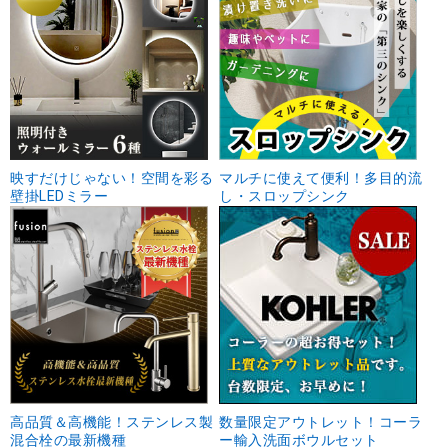
映すだけじゃない！空間を彩る
マルチに使えて便利！多目的流
壁掛LEDミラー
し・スロップシンク
高品質＆高機能！ステンレス製
数量限定アウトレット！コーラ
混合栓の最新機種
ー輸入洗面ボウルセット