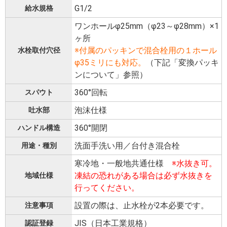
G1/2
給水規格
ワンホールφ25mm（φ23～φ28mm）×1
ヶ所
※付属のパッキンで混合栓用の１ホール
水栓取付穴径
φ35ミリにも対応。
（下記「変換パッキ
ンについて」参照）
360°回転
スパウト
泡沫仕様
吐水部
360°開閉
ハンドル構造
洗面手洗い用／台付き混合栓
用途・種別
寒冷地・一般地共通仕様
※水抜き可。
凍結の恐れがある場合は必ず水抜きを
地域仕様
行ってください。
設置の際は、止水栓が2本必要です。
注意事項
JIS（日本工業規格）
認証登録