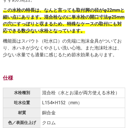
この水栓の特長は、なんと言っても取付脚の径がφ22mmと
細い点にあります。混合栓なのに単水栓の開口寸法φ25mm
の穴にすっぽりと収まるため、特殊なケースの取付にも対
応できる数少ない水栓となっています。
機能面はスパウト（吐水口）の先端に泡沫金具がついてお
り、水ハネが少なくやさしい洗い心地。また泡沫吐水は、
少ない水量でも適量に感じるため節水効果もあります。
仕様
混合栓（水とお湯が両方使える水栓）
水栓種別
L154×H152（mm）
吐水位置
銅合金
材質
クロム
色／表面仕上げ