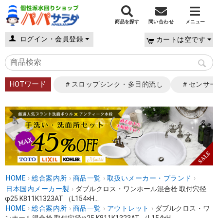
商品を探す
問い合わせ
メニュー
ログイン・会員登録
カートは空です
HOTワード
＃スロップシンク・多目的流し
＃センサー
HOME
›
総合案内所
›
商品一覧
›
取扱いメーカー・ブランド
›
日本国内メーカー製
›
ダブルクロス・ワンホール混合栓 取付穴径
φ25 K811K1323AT （L154×H...
HOME
›
総合案内所
›
商品一覧
›
アウトレット
›
ダブルクロス・ワ
ンホール混合栓 取付穴径φ25 K811K1323AT （L154×H...