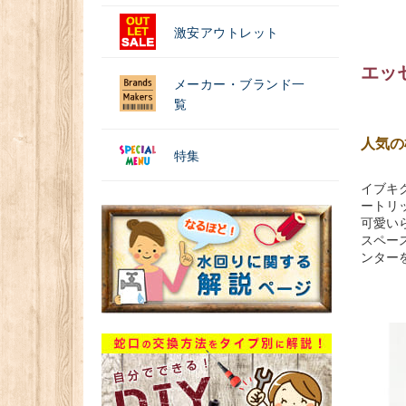
激安アウトレット
エッセ
メーカー・ブランド一
覧
人気の
特集
イブキ
ートリ
可愛い
スペー
ンター