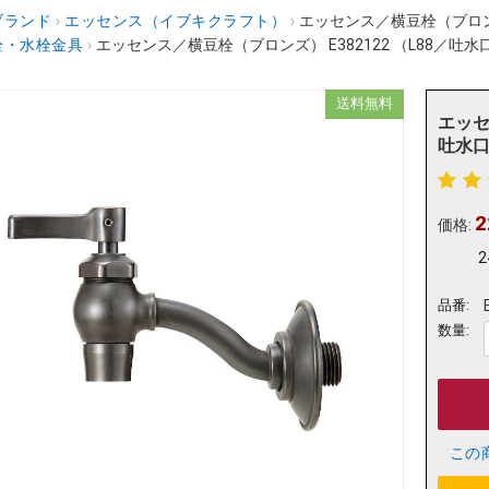
ブランド
›
エッセンス（イブキクラフト）
›
エッセンス／横豆栓（ブロンズ） 
栓・水栓金具
›
エッセンス／横豆栓（ブロンズ） E382122 （L88／吐水口）
送料無料
エッセ
吐水口）
2
価格:
2
品番:
数量:
この