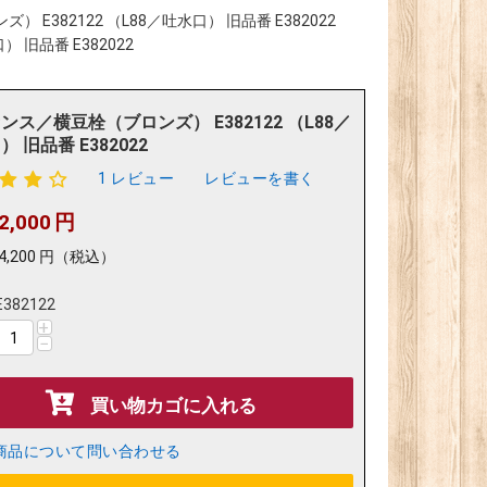
E382122 （L88／吐水口） 旧品番 E382022
 旧品番 E382022
ンス／横豆栓（ブロンズ） E382122 （L88／
 旧品番 E382022
1 レビュー
レビューを書く
2,000
円
4,200
円
（税込）
E382122
+
−
買い物カゴに入れる
商品について問い合わせる