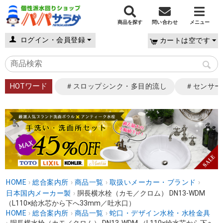
商品を探す
問い合わせ
メニュー
ログイン・会員登録
カートは空です
HOTワード
＃スロップシンク・多目的流し
＃センサー
HOME
›
総合案内所
›
商品一覧
›
取扱いメーカー・ブランド
›
日本国内メーカー製
›
胴長横水栓（カモ／クロム） DN13-WDM
（L110×給水芯から下へ33mm／吐水口）
HOME
›
総合案内所
›
商品一覧
›
蛇口・デザイン水栓・水栓金具
›
胴長横水栓（カモ／クロム） DN13-WDM （L110×給水芯から下へ