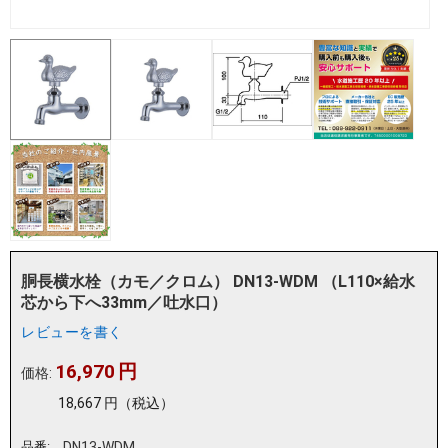
胴長横水栓（カモ／クロム） DN13-WDM （L110×給水
芯から下へ33mm／吐水口）
レビューを書く
16,970
円
価格:
18,667
円
（税込）
品番:
DN13-WDM