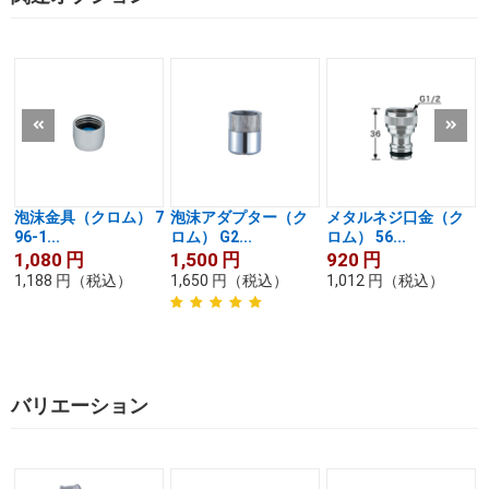
泡沫金具（クロム） 7
泡沫アダプター（ク
メタルネジ口金（ク
96-1...
ロム） G2...
ロム） 56...
1,080
円
1,500
円
920
円
1,188
円
（税込）
1,650
円
（税込）
1,012
円
（税込）
バリエーション