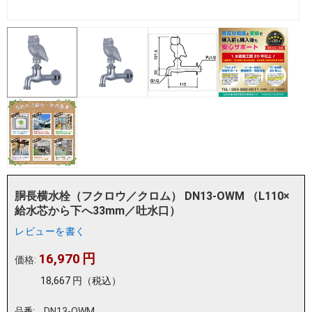
胴長横水栓（フクロウ／クロム） DN13-OWM （L110×
給水芯から下へ33mm／吐水口）
レビューを書く
16,970
円
価格:
18,667
円
（税込）
品番:
DN13-OWM