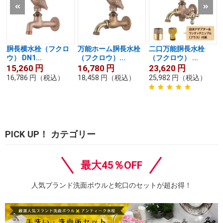
胴長横水栓（フクロ
万能ホーム胴長水栓
二口万能胴長水栓
ウ） DN1...
（フクロウ）...
（フクロウ） ...
15,260
円
16,780
円
23,620
円
16,786
円
（税込）
18,458
円
（税込）
25,982
円
（税込）
PICK UP！ カテゴリー
最大45％OFF
人気ブランド洗面ボウルと蛇口のセットが超お得！