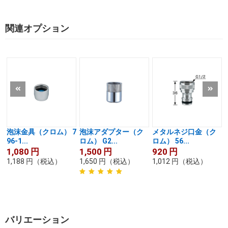
関連オプション
泡沫金具（クロム） 7
泡沫アダプター（ク
メタルネジ口金（ク
96-1...
ロム） G2...
ロム） 56...
1,080
円
1,500
円
920
円
1,188
円
（税込）
1,650
円
（税込）
1,012
円
（税込）
バリエーション