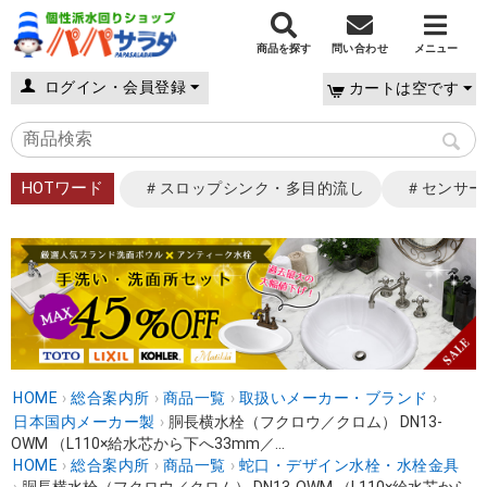
商品を探す
問い合わせ
メニュー
ログイン・会員登録
カートは空です
HOTワード
＃スロップシンク・多目的流し
＃センサー
HOME
›
総合案内所
›
商品一覧
›
取扱いメーカー・ブランド
›
日本国内メーカー製
›
胴長横水栓（フクロウ／クロム） DN13-
OWM （L110×給水芯から下へ33mm／...
HOME
›
総合案内所
›
商品一覧
›
蛇口・デザイン水栓・水栓金具
›
胴長横水栓（フクロウ／クロム） DN13-OWM （L110×給水芯から