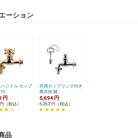
エーション
ハンドル カップ
共用カップリング付き
...
横水栓 鍵...
0
円
5,694
円
円
（税込）
6,263
円
（税込）
商品