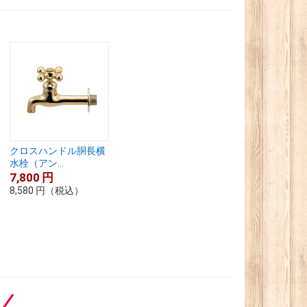
クロスハンドル胴長横
水栓（アン...
7,800
円
8,580
円
（税込）