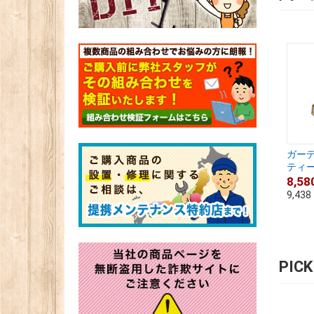
ガー
ティー
8,58
9,438
PIC