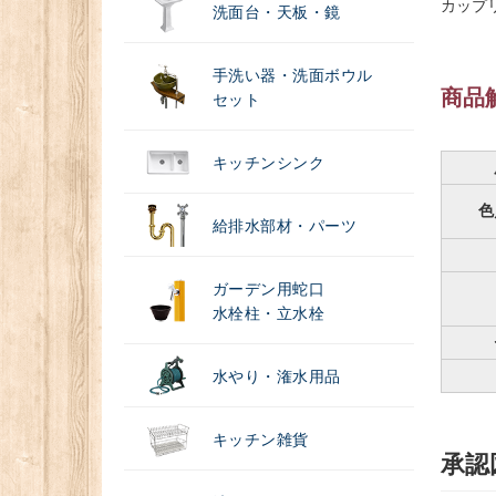
カップ
洗面台・天板・鏡
手洗い器・洗面ボウル
商品
セット
キッチンシンク
色
給排水部材・パーツ
ガーデン用蛇口
水栓柱・立水栓
水やり・潅水用品
キッチン雑貨
承認