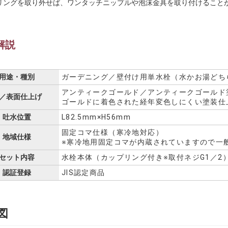
リングを取り外せば、ワンタッチニップルや泡沫金具を取り付けること
解説
用途・種別
ガーデニング／壁付け用単水栓（水かお湯どち
アンティークゴールド／アンティークゴールド
／表面仕上げ
ゴールドに着色された経年変色しにくい塗装仕
吐水位置
L82.5mm×H56mm
固定コマ仕様（寒冷地対応）
地域仕様
※寒冷地用固定コマが内蔵されていますので一
セット内容
水栓本体（カップリング付き※取付ネジG1／2
認証登録
JIS認定商品
図