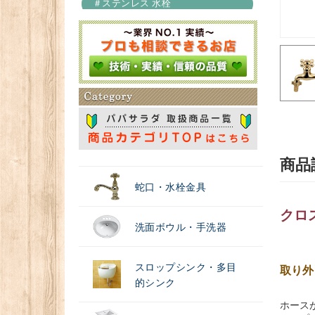
＃ステンレス 水栓
＃浄水器
商品
蛇口・水栓金具
クロ
洗面ボウル・手洗器
スロップシンク・多目
取り外
的シンク
ホース