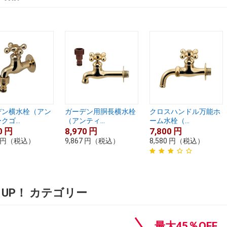
デン横水栓（アン
ガーデン用胴長横水栓
クロスハンドル万能ホ
クゴ...
（アンティ...
ーム水栓（...
0
円
8,970
円
7,800
円
円
（税込）
9,867
円
（税込）
8,580
円
（税込）
K UP！ カテゴリー
最大45％OFF