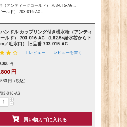
ティークゴールド） 703-016-AG ...
703-016-AG ...
ハンドル カップリング付き横水栓（アンティ
ルド） 703-016-AG （L82.5×給水芯から下
m／吐水口） 旧品番 703-015-AG
1 レビュー
レビューを書く
0,000
円
,800
円
,580
円
（税込）
703-016-AG
+
−
買い物カゴに入れる