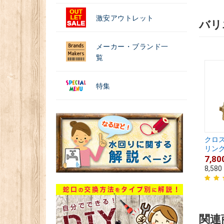
激安アウトレット
バリ
メーカー・ブランド一
覧
特集
クロス
リング付
7,80
8,580
関連