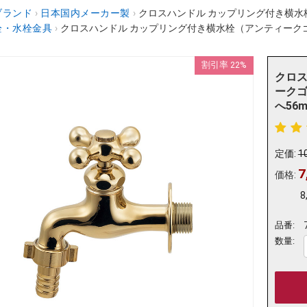
ブランド
›
日本国内メーカー製
›
クロスハンドル カップリング付き横水栓（アン
栓・水栓金具
›
クロスハンドル カップリング付き横水栓（アンティークゴールド） 
割引率 22%
クロス
ークゴー
へ56m
定価:
1
7
価格:
8
品番:
数量: