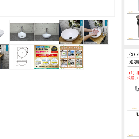
（2）
（1）
式揃い