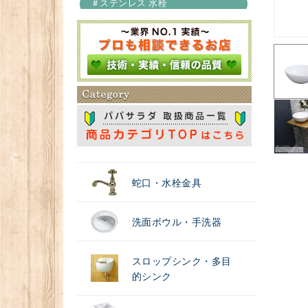
＃ステンレス 水栓
＃浄水器
蛇口・水栓金具
洗面ボウル・手洗器
スロップシンク・多目
的シンク