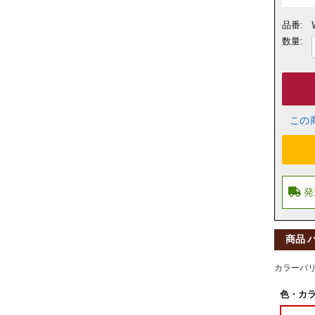
品番:
数量:
この
商品 
カラーバ
色・カラ