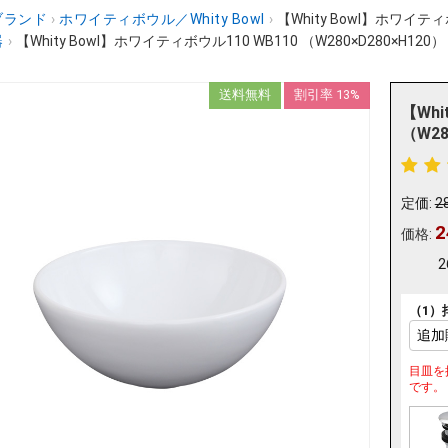
ブランド
›
ホワイティボウル／Whity Bowl
›
【Whity Bowl】ホワイティボ
器
›
【Whity Bowl】ホワイティボウル110 WB110 （W280×D280×H120）
送料無料
割引率 13%
【Whi
（W28
定価:
2
2
価格:
2
（1）
目皿を
です。