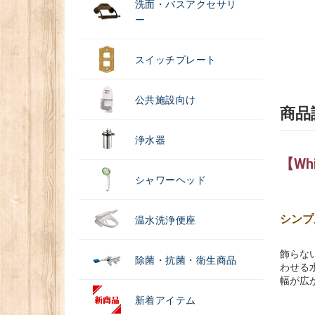
洗面・バスアクセサリ
ー
スイッチプレート
公共施設向け
商品
浄水器
【Wh
シャワーヘッド
シンプ
温水洗浄便座
飾らな
除菌・抗菌・衛生商品
わせる
幅が広
新着アイテム