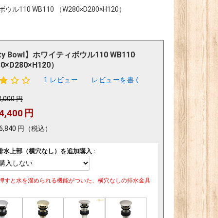
ウル110 WB110 （W280×D280×H120）
ty Bowl】ホワイティボウル110 WB110
0×D280×H120）
1 レビュー
レビューを書く
8,000
円
4,400
円
6,840
円
（税込）
排水上部（横穴なし）を追加購入 :
押すと水を溜められる機能がついた、横穴なしの排水金具