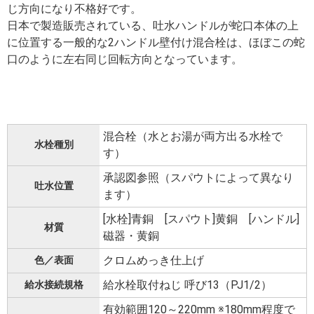
じ方向になり不格好です。
日本で製造販売されている、吐水ハンドルが蛇口本体の上
に位置する一般的な2ハンドル壁付け混合栓は、ほぼこの蛇
口のように左右同じ回転方向となっています。
混合栓（水とお湯が両方出る水栓で
水栓種別
す）
承認図参照（スパウトによって異なり
吐水位置
ます）
[水栓]青銅 [スパウト]黄銅 [ハンドル]
材質
磁器・黄銅
クロムめっき仕上げ
色／表面
給水栓取付ねじ 呼び13（PJ1/2）
給水接続規格
有効範囲120～220mm ※180mm程度で