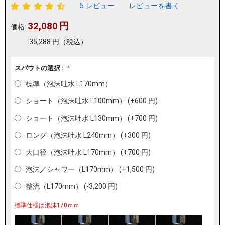
5 レビュー
レビューを書く
32,080
円
価格:
35,288
円
（税込）
スパウトの選択 :
標準（泡沫吐水 L170mm）
ショート（泡沫吐水 L100mm） (+
600
円
)
ショート（泡沫吐水 L130mm） (+
700
円
)
ロング（泡沫吐水 L240mm） (+
300
円
)
大口径（泡沫吐水 L170mm） (+
700
円
)
泡沫／シャワー（L170mm） (+
1,500
円
)
整流（L170mm） (
-
3,200
円
)
標準仕様は泡沫170ｍｍ