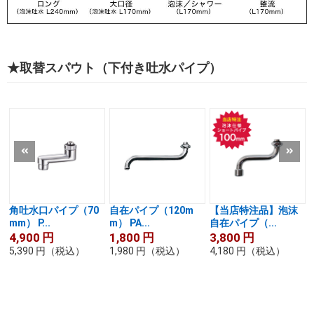
★取替スパウト（下付き吐水パイプ）
角吐水口パイプ（70
自在パイプ（120m
【当店特注品】泡沫
mm） P...
m） PA...
自在パイプ（...
4,900
円
1,800
円
3,800
円
5,390
円
（税込）
1,980
円
（税込）
4,180
円
（税込）