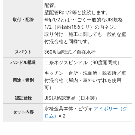
配管。
壁配管Rp1/2等と接続します。
※Rp1/2とは･･･ごく一般的なJIS規格
取付・配管
1/2（内径約18.6ミリ）の内ネジ。
取り付け・施工に関しても一般的な壁
付混合栓と同様です。
360度回転式／自在水栓
スパウト
二条ネジスピンドル（90度開閉式）
ハンドル構造
キッチン・台所・洗面所・脱衣所／壁
付混合栓（屋内・屋外いずれも使用
用途・種別
可）
JIS規格認定品（日本製）
認証登録
水栓金具本体・ピヴォ
アイボリー（ク
セット内容
ロム）
×２