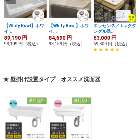
【Whity Bowl】ホワ
【Whity Bowl】ホワ
エッセンス／ Lレクタ
イ...
イ...
ングル洗...
89,190
円
84,690
円
63,000
円
98,109
円
（税込）
93,159
円
（税込）
69,300
円
（税込）
★ 壁掛け設置タイプ オススメ洗面器
送料無料
送料無料