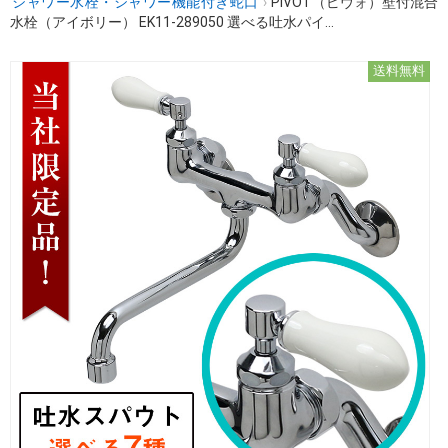
シャワー水栓・シャワー機能付き蛇口
›
PIVOT（ピヴォ）壁付混合
水栓（アイボリー） EK11-289050 選べる吐水パイ...
送料無料