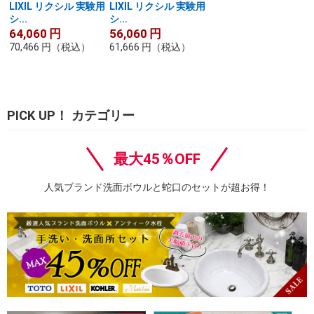
LIXIL リクシル 実験用
LIXIL リクシル 実験用
シ...
シ...
64,060
円
56,060
円
70,466
円
（税込）
61,666
円
（税込）
PICK UP！ カテゴリー
最大45％OFF
人気ブランド洗面ボウルと蛇口のセットが超お得！