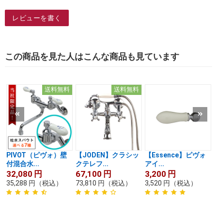
レビューを書く
この商品を見た人はこんな商品も見ています
送料無料
送料無料
PIVOT（ピヴォ）壁
【JODEN】クラシッ
【Essence】ピヴォ
付混合水...
クテレフ...
アイ...
32,080
円
67,100
円
3,200
円
35,288
円
（税込）
73,810
円
（税込）
3,520
円
（税込）