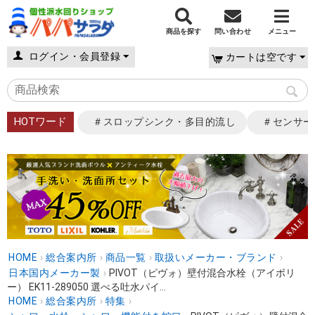
商品を探す
問い合わせ
メニュー
ログイン・会員登録
カートは空です
HOTワード
＃スロップシンク・多目的流し
＃センサー
HOME
›
総合案内所
›
商品一覧
›
取扱いメーカー・ブランド
›
日本国内メーカー製
›
PIVOT（ピヴォ）壁付混合水栓（アイボリ
ー） EK11-289050 選べる吐水パイ...
HOME
›
総合案内所
›
特集
›