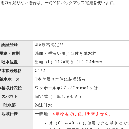
の電力が足りない場合は、一時的にバックアップ電池を使います。
認証登録
JIS規格認定品
用途・種別
洗面・手洗い用／台付き単水栓
吐水位置
出幅（L）112×高さ（H）244mm
給水接続規格
G1/2
給水ホース
1本付属 ※本体に装着済み
水栓取付穴径
ワンホールφ27～32mm×1ヶ所
スパウト
固定式（回転しません）
吐水部
泡沫吐水
地域仕様
一般地
※寒冷地では使用出来ません。
水（0℃～40℃）に使用できる単水栓で