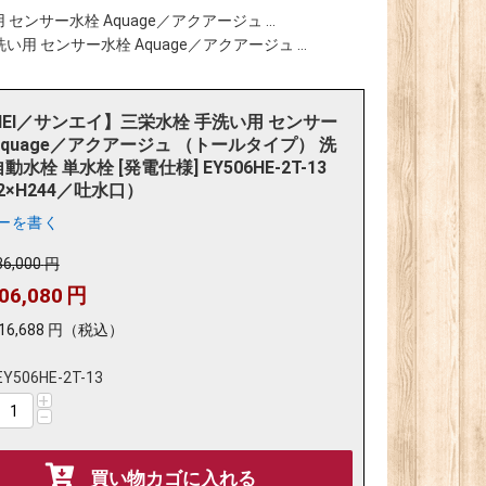
センサー水栓 Aquage／アクアージュ ...
用 センサー水栓 Aquage／アクアージュ ...
NEI／サンエイ】三栄水栓 手洗い用 センサー
Aquage／アクアージュ （トールタイプ） 洗
動水栓 単水栓 [発電仕様] EY506HE-2T-13
12×H244／吐水口）
ーを書く
36,000
円
06,080
円
16,688
円
（税込）
EY506HE-2T-13
+
−
買い物カゴに入れる