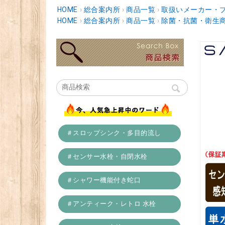
HOME
›
総合案内所
›
商品一覧
›
取扱いメーカー・
HOME
›
総合案内所
›
商品一覧
›
除菌・抗菌・衛生
＃スロップシンク・多目的流し
＃センサー水栓・自閉水栓
＃シャワー機能付き蛇口
＃アンティーク・レトロ 水栓