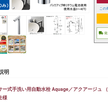
この
説明
ー式手洗い用自動水栓 Aquage／アクアージュ （トー
仕様