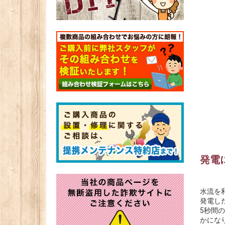
発電
水流を
発電し
5秒間
かにな