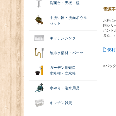
洗面台・天板・鏡
電源不
手洗い器・洗面ボウル
水栓に
セット
同シリ
ハンド
また、
キッチンシンク
便利
給排水部材・パーツ
※バッ
ガーデン用蛇口
水栓柱・立水栓
水やり・潅水用品
キッチン雑貨