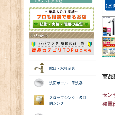
＃ステンレス 水栓
＃浄水器
蛇口・水栓金具
商品
洗面ボウル・手洗器
センサ
スロップシンク・多目
的シンク
発電