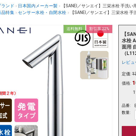
ブランド
›
日本国内メーカー製
›
【SANEI／サンエイ】三栄水栓 手洗い用 
商品特集
›
センサー水栓・自閉水栓
›
【SANEI／サンエイ】三栄水栓 手洗い
送料無料
割引率 22%
【SA
水栓 
面用 自
（L1
レビュ
定価:
1
1
価格:
1
品番:
数量: