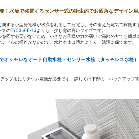
要！水流で発電するセンサー式の衛生的でお洒落なデザイン単
付属する小型発電機が水流を利用して発電し、その蓄えた電気で稼働す
ーズの
EY506HE-13
よりも、少し背の高いタイプです。
ルを回す必要がないため、小さなお子様や力の弱いご高齢の方でも簡単
ハンドルの操作がないので、水栓本体は汚れにくく、清潔に保てます。
でオシャレなオート自動水栓・センサー水栓（タッチレス水栓）
クアップ用にリチウム電池が必要です。詳しくは下部の「バックアップ