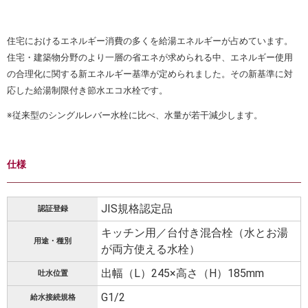
住宅におけるエネルギー消費の多くを給湯エネルギーが占めています。
住宅・建築物分野のより一層の省エネが求められる中、エネルギー使用
の合理化に関する新エネルギー基準が定められました。その新基準に対
応した給湯制限付き節水エコ水栓です。
※従来型のシングルレバー水栓に比べ、水量が若干減少します。
仕様
JIS規格認定品
認証登録
キッチン用／台付き混合栓（水とお湯
用途・種別
が両方使える水栓）
出幅（L）245×高さ（H）185mm
吐水位置
G1/2
給水接続規格