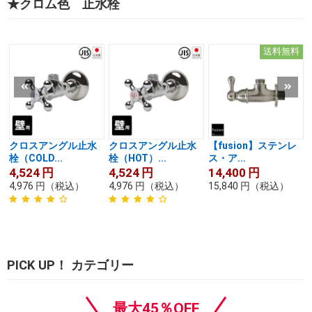
★クロム色 止水栓
送料無料
クロスアングル止水
クロスアングル止水
【fusion】ステンレ
栓（COLD...
栓（HOT）...
ス・ア...
4,524
円
4,524
円
14,400
円
4,976
円
（税込）
4,976
円
（税込）
15,840
円
（税込）
PICK UP！ カテゴリー
最大45％OFF