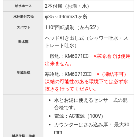
2本付属（お湯・水）
給水ホース
φ35～39mm×1ヶ所
水栓取付穴径
110°回転規制（左右55°）
スパウト
ヘッド引き出し式（シャワー吐水・ス
吐水部
トレート吐水）
一般地：KM6071EC
※寒冷地では使用
出来ません。
地域仕様
寒冷地：KM6071ZEC
※（凍結不可）
凍結の可能性のある環境下では必ず水
抜きを行ってください。
水とお湯に使えるセンサー式の混
合栓です。
電源：AC電源（100V）
カウンターはさみ込み厚： 最大30
mm
製品仕様・備考