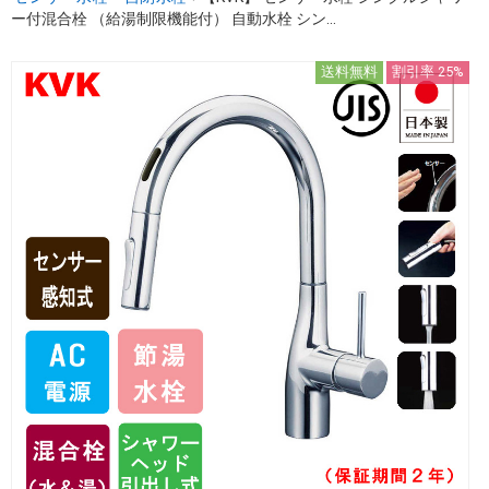
ー付混合栓 （給湯制限機能付） 自動水栓 シン...
送料無料
割引率 25%