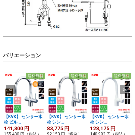
バリエーション
送料無料
送料無料
送料無料
【KVK】 センサー水
【KVK】 センサー水
【KVK】 センサー水
栓 ビル...
栓 シン...
栓 シン...
141,300
円
83,775
円
128,175
円
155,430
円
（税込）
92,153
円
（税込）
140,993
円
（税込）