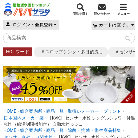
商品を探す
問い合わせ
メニュー
ログイン・会員登録
カートは空です
HOTワード
＃スロップシンク・多目的流し
＃センサー
HOME
›
総合案内所
›
商品一覧
›
取扱いメーカー・ブランド
›
日本国内メーカー製
›
【KVK】 センサー水栓 シングルシャワー付混
合栓 （給湯制限機能付） 自動水栓 シン...
HOME
›
総合案内所
›
商品一覧
›
除菌・抗菌・衛生商品特集
›
センサー水栓・自閉水栓
›
【KVK】 センサー水栓 シングルシャワ