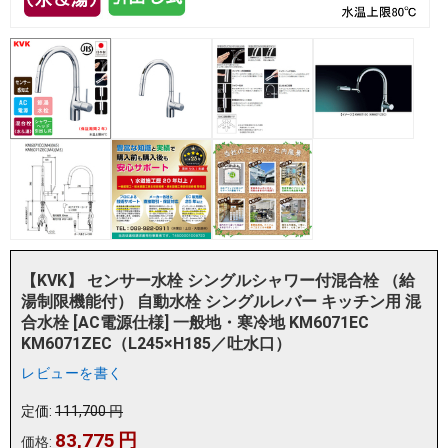
【KVK】 センサー水栓 シングルシャワー付混合栓 （給
湯制限機能付） 自動水栓 シングルレバー キッチン用 混
合水栓 [AC電源仕様] 一般地・寒冷地 KM6071EC
KM6071ZEC（L245×H185／吐水口）
レビューを書く
定価:
111,700
円
83,775
円
価格: