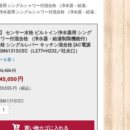
器用 シングルシャワー付混合栓 （浄水器・給湯...
浄水器用 シングルシャワー付混合栓 （浄水器・給湯...
K】 センサー水栓 ビルトイン浄水器用 シング
ワー付混合栓 （浄水器・給湯制限機能付）
栓 シングルレバー キッチン混合栓 [AC電源
KM6131SCEC（L277×H232／吐水口）
ーを書く
93,400
円
45,050
円
59,555
円
（税込）
KM6131SCEC
+
−
買い物カゴに入れる