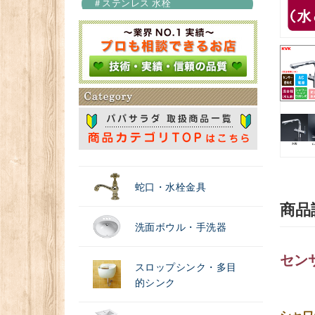
＃ステンレス 水栓
＃浄水器
蛇口・水栓金具
商品
洗面ボウル・手洗器
セン
スロップシンク・多目
的シンク