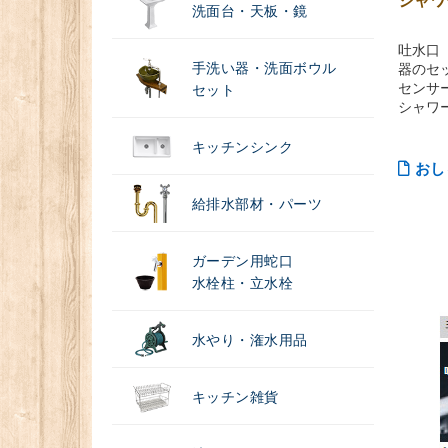
シャワ
洗面台・天板・鏡
吐水口
手洗い器・洗面ボウル
器のセ
センサ
セット
シャワ
キッチンシンク
おし
給排水部材・パーツ
ガーデン用蛇口
水栓柱・立水栓
水やり・潅水用品
キッチン雑貨