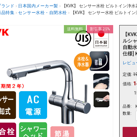
ブランド
›
日本国内メーカー製
›
【KVK】 センサー水栓 ビルトイン浄水
商品特集
›
センサー水栓・自閉水栓
›
【KVK】 センサー水栓 ビルトイン
送料無料
割引率 25%
【KV
ルシャ
自動水
仕様] 
レビュ
定価:
1
1
価格:
1
品番:
数量: