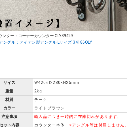
ウンター：コーナーカウンター OLY39429
アングル：アイアン製アングル Lサイズ 34186OLY
サイズ
W420×Ｄ280×H25mm
重量
2kg
材質
チーク
カラー
ライトブラウン
注意事項
輸入品につき一時的に在庫切れがあります。
セット内容
カウンター本体
※アングル等は付属しません