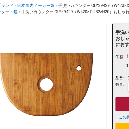
ブランド
›
日本国内メーカー製
›
手洗いカウンター OLY39429（W420×
ンター・鏡
›
手洗いカウンター OLY39429（W420×Ｄ282×H20）おしゃ
手洗いカ
おしゃ
にお
1
価格:
1
品番:
数量:
この