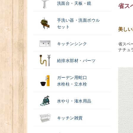
洗面台・天板・鏡
省スペ
手洗い器・洗面ボウル
セット
美しい
キッチンシンク
省スペ
ナチュ
給排水部材・パーツ
ガーデン用蛇口
水栓柱・立水栓
水やり・潅水用品
キッチン雑貨