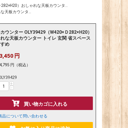
Ｄ282×H20）おしゃれな天板カウンタ...
れな天板カウンタ...
ウンター OLY39429（W420×Ｄ282×H20）
れな天板カウンター トイレ 玄関 省スペース
すすめ
3,450
円
4,795
円
（税込）
OLY39429
+
−
買い物カゴに入れる
商品について問い合わせる