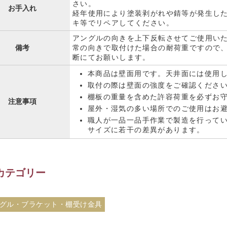
さい。
お手入れ
経年使用により塗装剥がれや錆等が発生し
キ等でリペアしてください。
アングルの向きを上下反転させてご使用い
備考
常の向きで取付けた場合の耐荷重ですので
断にてお願いします。
本商品は壁面用です。天井面には使用
取付の際は壁面の強度をご確認くださ
棚板の重量を含めた許容荷重を必ずお
注意事項
屋外・湿気の多い場所でのご使用はお
職人が一品一品手作業で製造を行って
サイズに若干の差異があります。
カテゴリー
グル・ブラケット・棚受け金具