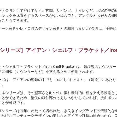
。
ート金具としてだけでなく、玄関、リビング、トイレなど、お家の中の
やラックを床置きするスペースがない場合でも、アングルとお好みの棚
ることもできます。
ィーク家具やレトロ調のデザイン家具との相性も良いL字金具は、手軽に
Bシリーズ］アイアン・シェルフ・ブラケット／Iron She
・シェルフ・ブラケット／Iron Shelf Bracket は、鋳鉄製の
主に棚板（カウンターなど）を支えるために使用されます。
ーズは、アイアンの種類の中でも 「cast／キャスト」（鋳造）にあた
す。
の本シリーズは、その堅牢さと耐久性に優れ機能的に棚を支える役割と
ことができるため、壁側の取付部分さえしっかりしていれば、洗面ボウ
ことが可能です。
当シリーズは長年にわたって培われた古き良きイングランドの伝統的なデ
の独特なアンティークデザインの美しさとアイアン独特の風合いから、