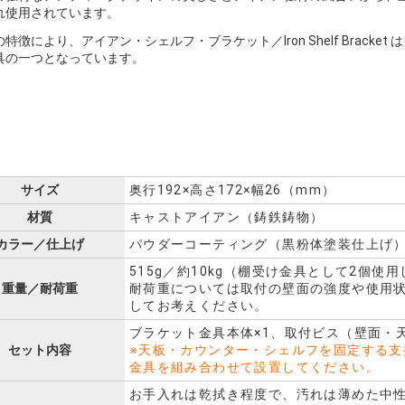
れ使用されています。
特徴により、アイアン・シェルフ・ブラケット／Iron Shelf Brac
具の一つとなっています。
サイズ
奥行192×高さ172×幅26（mm）
材質
キャストアイアン（鋳鉄鋳物）
カラー／仕上げ
パウダーコーティング（黒粉体塗装仕上げ
515g／約10kg（棚受け金具として2個使
重量／耐荷重
耐荷重については取付の壁面の強度や使用
してお考えください。
ブラケット金具本体×1、取付ビス（壁面・
セット内容
※天板・カウンター・シェルフを固定する支
金具を組み合わせて設置してください。
お手入れは乾拭き程度で、汚れは薄めた中