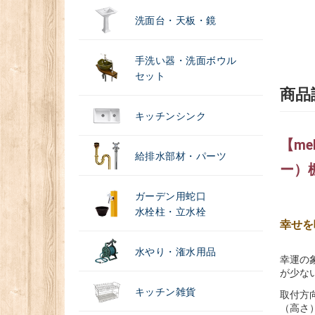
洗面台・天板・鏡
手洗い器・洗面ボウル
セット
商品
キッチンシンク
【me
給排水部材・パーツ
ー）棚
ガーデン用蛇口
水栓柱・立水栓
幸せを
水やり・潅水用品
幸運の
が少な
キッチン雑貨
取付方
（高さ