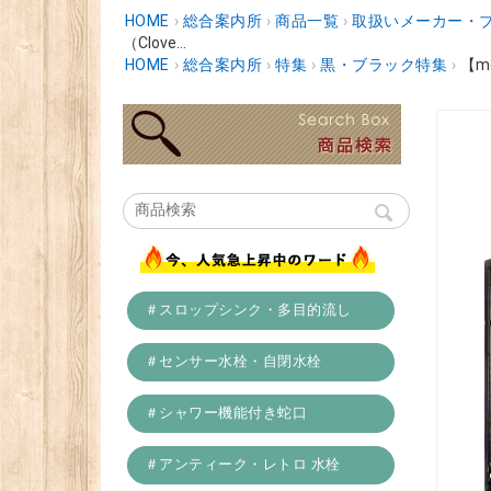
HOME
›
総合案内所
›
商品一覧
›
取扱いメーカー・
（Clove...
HOME
›
総合案内所
›
特集
›
黒・ブラック特集
›
【m
＃スロップシンク・多目的流し
＃センサー水栓・自閉水栓
＃シャワー機能付き蛇口
＃アンティーク・レトロ 水栓