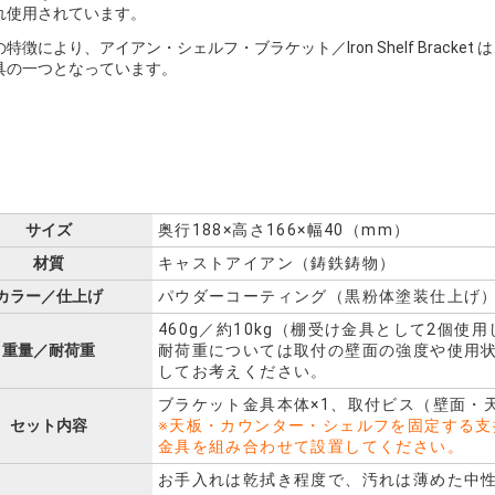
れ使用されています。
特徴により、アイアン・シェルフ・ブラケット／Iron Shelf Brac
具の一つとなっています。
サイズ
奥行188×高さ166×幅40（mm）
材質
キャストアイアン（鋳鉄鋳物）
カラー／仕上げ
パウダーコーティング（黒粉体塗装仕上げ
460g／約10kg（棚受け金具として2個使
重量／耐荷重
耐荷重については取付の壁面の強度や使用
してお考えください。
ブラケット金具本体×1、取付ビス（壁面・
セット内容
※天板・カウンター・シェルフを固定する支
金具を組み合わせて設置してください。
お手入れは乾拭き程度で、汚れは薄めた中