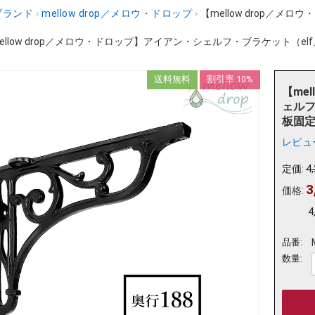
ブランド
›
mellow drop／メロウ・ドロップ
›
【mellow drop／メ
ellow drop／メロウ・ドロップ】アイアン・シェルフ・ブラケット（elf／
送料無料
割引率 10%
【me
ェルフ
板固定金
レビュ
定価:
4
3
価格:
4
品番:
数量: