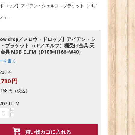
ロウ・ドロップ】アイアン・シェルフ・ブラケット（elf／
エ...
llow drop／メロウ・ドロップ】アイアン・シ
・ブラケット（elf／エルフ）棚受け金具 天
具 MDB-ELFM（D188×H166×W40）
ーを書く
,200
円
,780
円
,158
円
（税込）
MDB-ELFM
+
−
買い物カゴに入れる