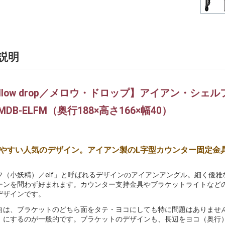
説明
ellow drop／メロウ・ドロップ】アイアン・シェ
MDB-ELFM（奥行188×高さ166×幅40）
やすい人気のデザイン。アイアン製のL字型カウンター固定金
フ（小妖精）／elf」と呼ばれるデザインのアイアンアングル。細く優
ーンを問わず好まれます。カウンター支持金具やブラケットライトなど
デザインです。
向は、ブラケットのどちら面をタテ・ヨコにしても特に問題はありませ
）にするのが一般的です。ブラケットのデザインも、長辺をヨコ（奥行