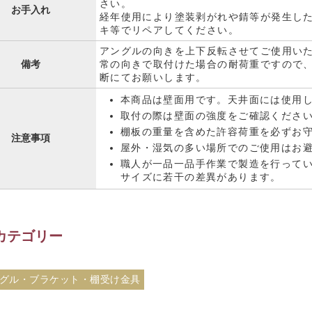
さい。
お手入れ
経年使用により塗装剥がれや錆等が発生し
キ等でリペアしてください。
アングルの向きを上下反転させてご使用い
備考
常の向きで取付けた場合の耐荷重ですので
断にてお願いします。
本商品は壁面用です。天井面には使用
取付の際は壁面の強度をご確認くださ
棚板の重量を含めた許容荷重を必ずお
注意事項
屋外・湿気の多い場所でのご使用はお
職人が一品一品手作業で製造を行って
サイズに若干の差異があります。
カテゴリー
グル・ブラケット・棚受け金具