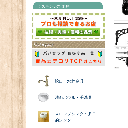
＃ステンレス 水栓
＃浄水器
蛇口・水栓金具
洗面ボウル・手洗器
スロップシンク・多目
的シンク