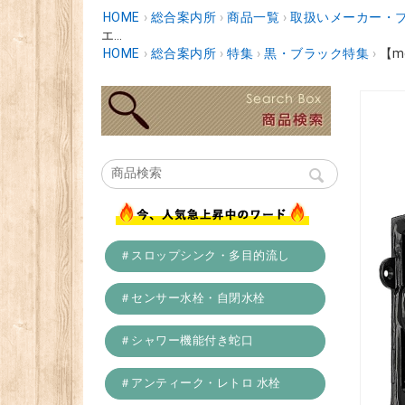
HOME
›
総合案内所
›
商品一覧
›
取扱いメーカー・
エ...
HOME
›
総合案内所
›
特集
›
黒・ブラック特集
›
【m
＃スロップシンク・多目的流し
＃センサー水栓・自閉水栓
＃シャワー機能付き蛇口
＃アンティーク・レトロ 水栓