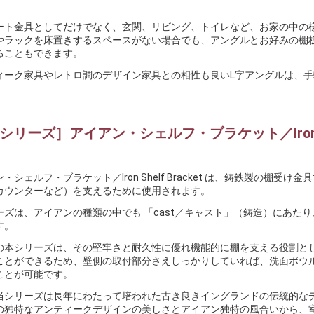
。
ート金具としてだけでなく、玄関、リビング、トイレなど、お家の中の
やラックを床置きするスペースがない場合でも、アングルとお好みの棚
ることもできます。
ィーク家具やレトロ調のデザイン家具との相性も良いL字アングルは、手
Bシリーズ］アイアン・シェルフ・ブラケット／Iron She
・シェルフ・ブラケット／Iron Shelf Bracket は、鋳鉄製の棚
カウンターなど）を支えるために使用されます。
ーズは、アイアンの種類の中でも 「cast／キャスト」（鋳造）にあた
す。
の本シリーズは、その堅牢さと耐久性に優れ機能的に棚を支える役割と
ことができるため、壁側の取付部分さえしっかりしていれば、洗面ボウ
ことが可能です。
当シリーズは長年にわたって培われた古き良きイングランドの伝統的なデ
の独特なアンティークデザインの美しさとアイアン独特の風合いから、