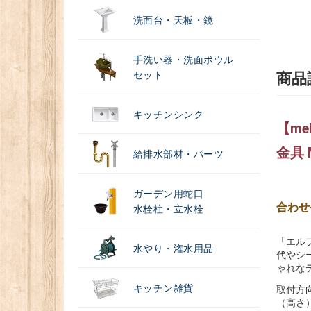
洗面台・天板・鏡
手洗い器・洗面ボウル
セット
商品
キッチンシンク
【m
金具 
給排水部材・パーツ
ガーデン用蛇口
合わせ
水栓柱・立水栓
「エル
水やり・潅水用品
代やシ
ゃれな
キッチン雑貨
取付方
（高さ