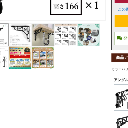
この
商品 
カラーバ
アングル