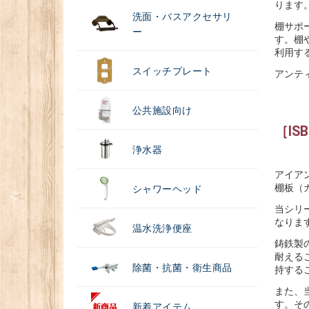
ります
洗面・バスアクセサリ
棚サポ
ー
す。棚
利用す
スイッチプレート
アンテ
公共施設向け
［IS
浄水器
アイアン
棚板（
シャワーヘッド
当シリ
なりま
温水洗浄便座
鋳鉄製
耐える
除菌・抗菌・衛生商品
持する
また、
す。そ
新着アイテム