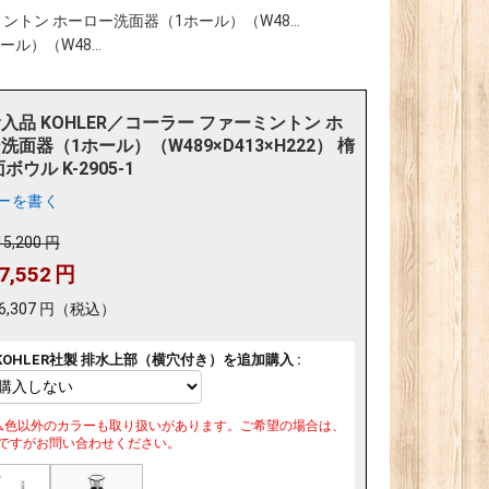
ミントン ホーロー洗面器（1ホール）（W48...
ル）（W48...
入品 KOHLER／コーラー ファーミントン ホ
洗面器（1ホール）（W489×D413×H222） 楕
ボウル K-2905-1
ーを書く
15,200
円
7,552
円
6,307
円
（税込）
KOHLER社製 排水上部（横穴付き）を追加購入 :
ム色以外のカラーも取り扱いがあります。ご希望の場合は、
ですがお問い合わせください。