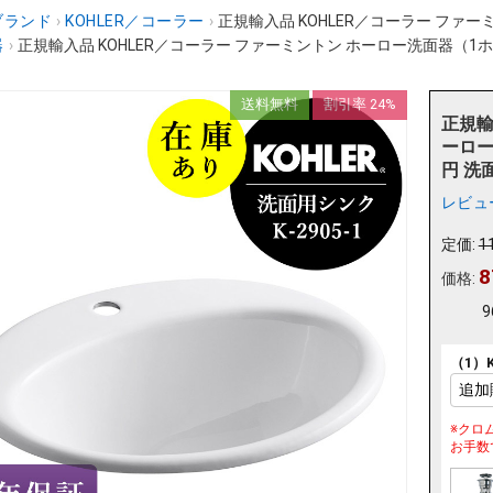
ブランド
›
KOHLER／コーラー
›
正規輸入品 KOHLER／コーラー ファー
器
›
正規輸入品 KOHLER／コーラー ファーミントン ホーロー洗面器（1ホー
送料無料
割引率 24%
正規輸
ーロー
円 洗面
レビュ
定価:
1
8
価格:
9
（1）
※クロ
お手数