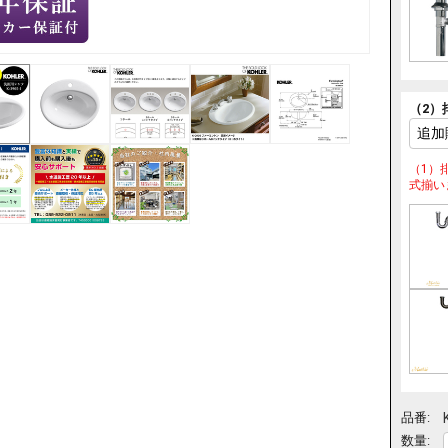
（2）
（1）
式揃い
品番:
数量: