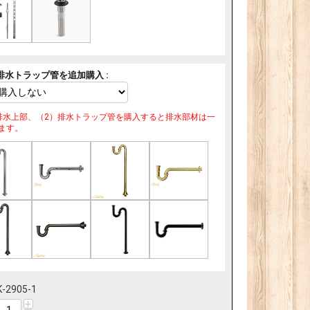
排水トラップ管を追加購入 :
排水上部、（2）排水トラップ管を購入すると排水部材は一
ます。
K-2905-1
+